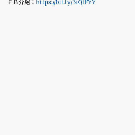
ＦＢ介紹：
https://bit.ly/3iQlFYY