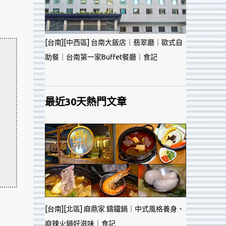
[台南][中西區] 台南大飯店｜翡翠廳｜歐式自
助餐｜台南第一家Buffet餐廳｜食記
最近30天熱門文章
[台南][北區] 麻鼎家 鑄鐵鍋｜中式風格養身、
麻辣火鍋好滋味｜食記