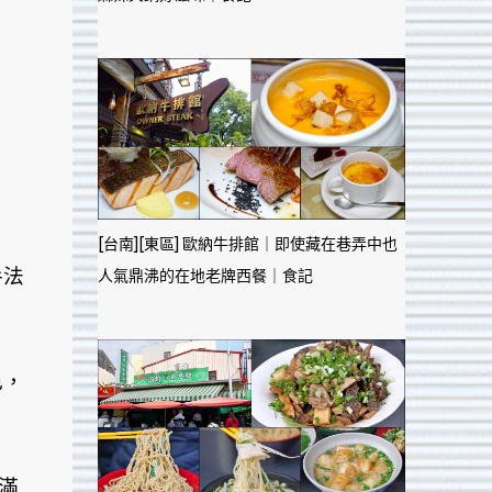
[台南][東區] 歐納牛排館｜即使藏在巷弄中也
手法
人氣鼎沸的在地老牌西餐｜食記
色，
滿