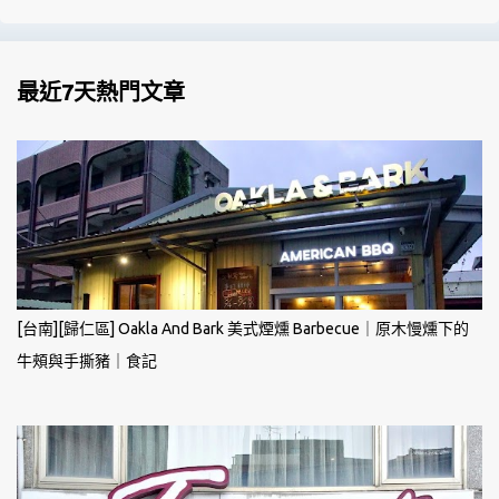
最近7天熱門文章
[台南][歸仁區] Oakla And Bark 美式煙燻 Barbecue｜原木慢燻下的
牛頰與手撕豬｜食記