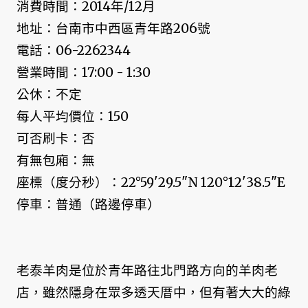
消費時間：2014年/12月
地址：台南市中西區青年路206號
電話：06-2262344
營業時間：17:00 - 1:30
公休：不定
每人平均價位：150
可否刷卡：否
有無包廂：無
座標（度分秒）：22°59'29.5"N 120°12'38.5"E
停車：普通（路邊停車）
老泰羊肉是位於青年路往北門路方向的羊肉老
店，雖然隱身在眾多透天厝中，但有著大大的綠