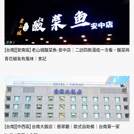
[台南][安南區] 老山城酸菜魚-安中店｜二訪四款湯底一次看，酸菜與
青花椒各有風味｜食記
[台南][中西區] 台南大飯店｜翡翠廳｜歐式自助餐｜台南第一家