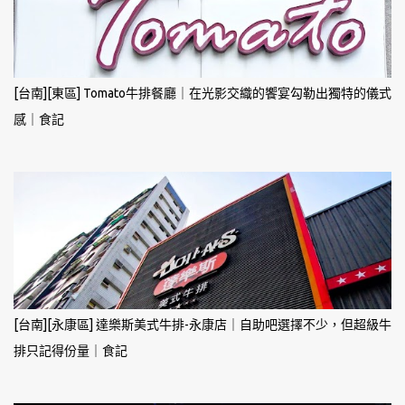
[台南][東區] Tomato牛排餐廳｜在光影交織的饗宴勾勒出獨特的儀式
感｜食記
[台南][永康區] 達樂斯美式牛排-永康店｜自助吧選擇不少，但超級牛
排只記得份量｜食記