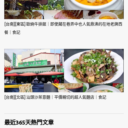
[台南][東區] 歐納牛排館｜即使藏在巷弄中也人氣鼎沸的在地老牌西
餐｜食記
[台南][北區] 汕頭沙茶意麵｜平價親切的超人氣麵店｜食記
最近365天熱門文章