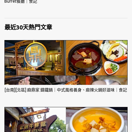
Buffet餐廳｜食記
最近30天熱門文章
[台南][北區] 麻鼎家 鑄鐵鍋｜中式風格養身、麻辣火鍋好滋味｜食記