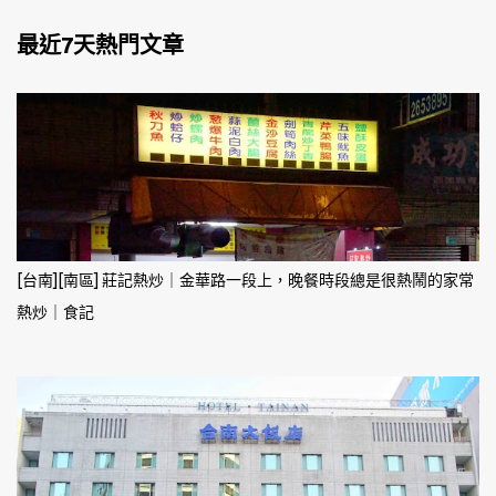
最近7天熱門文章
[台南][南區] 莊記熱炒｜金華路一段上，晚餐時段總是很熱鬧的家常
熱炒｜食記