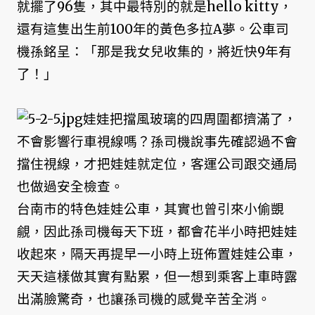
就擺了96隻，其中最特別的就是hello kitty，
還有這隻出生前100年的黃色多拉A夢。公車司
機孫銘呈：「那是我女兒收集的，將近快9年有
了！」
娃娃把擋風玻璃的四周圍都擠滿了，
不會影響行車視線嗎？孫司機說事先確認過不會
擋住視線，才把娃娃就定位，客運公司跟交通局
也做過安全檢查。
台南市的特色娃娃公車，其實也曾引來小偷覬
覦，因此孫司機每天下班，都會花半小時把娃娃
收起來，隔天再提早一小時上班佈置娃娃公車，
天天這樣做其實有點累，但一想到乘客上車時露
出滿臉驚奇，也讓孫司機的感覺辛苦全消。