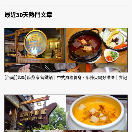
最近30天熱門文章
[台南][北區] 麻鼎家 鑄鐵鍋｜中式風格養身、麻辣火鍋好滋味｜食記