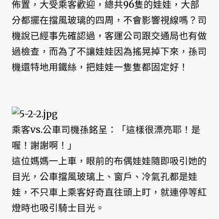
佈置，大受乘客歡迎，總共96隻的娃娃，大部
分都擺在擋風玻璃的四周，不會影響視線嗎？司
機說已經事先確認過，客運公司跟交通局也有做
過檢查，而為了不讓娃娃因為搖晃掉下來，孫司
機還特地用鐵絲，把娃娃一隻隻都固定好！
乘客vs.公車司機孫銘呈：「這樣很漂亮耶！是
喔！謝謝啊！」
這位媽媽一上車，眼前的布偶娃娃隨即吸引她的
目光，公車擋風玻璃上、窗戶、冷氣孔都是娃
娃，不只車上乘客好奇直往頭上盯，就連停等紅
燈時也吸引騎士目光。