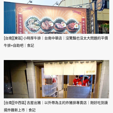
[台南][東區] 小時厚牛排｜台南中華店｜沒驚豔也沒太大問題的平價
牛排+自助吧｜食記
[台南][中西區] 吉屋出豬｜以外帶為主的炸豬排專賣店｜剛好吃到唐
揚炸雞新上市｜食記