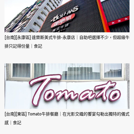
[台南][永康區] 達樂斯美式牛排-永康店｜自助吧選擇不少，但超級牛
排只記得份量｜食記
[台南][東區] Tomato牛排餐廳｜在光影交織的饗宴勾勒出獨特的儀式
感｜食記