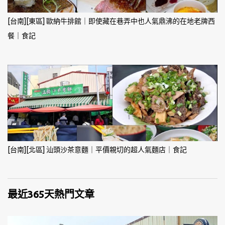
[台南][東區] 歐納牛排館｜即使藏在巷弄中也人氣鼎沸的在地老牌西
餐｜食記
[台南][北區] 汕頭沙茶意麵｜平價親切的超人氣麵店｜食記
最近365天熱門文章