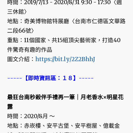
時間：2019/7/13 - 2020/8/31 9:30 - 17:30〈週
三休館〉
地點：奇美博物館特展廳〈台南市仁德區文華路
二段66號〉
重點：11個國家、共15組頂尖藝術家，打造40
件驚奇有趣的作品
圖文介紹：
https://bit.ly/2Z2BhhJ
-----【即時資訊區：１８】-----
最狂台南秒殺伴手禮再一筆｜月老香水×明星花
露
時間：2020/8月 ～
地點：赤崁樓、安平古堡、安平樹屋、億載金