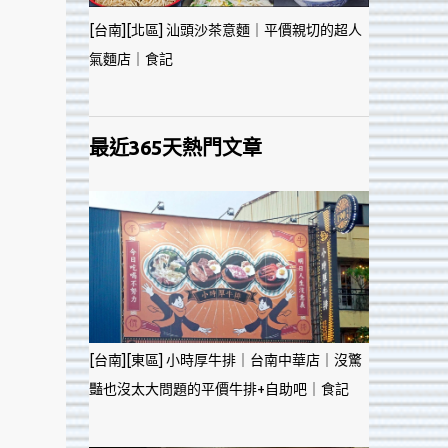
[台南][北區] 汕頭沙茶意麵｜平價親切的超人
氣麵店｜食記
最近365天熱門文章
[台南][東區] 小時厚牛排｜台南中華店｜沒驚
豔也沒太大問題的平價牛排+自助吧｜食記