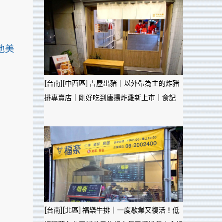
地美
[台南][中西區] 吉屋出豬｜以外帶為主的炸豬
排專賣店｜剛好吃到唐揚炸雞新上市｜食記
[台南][北區] 福樂牛排｜一度歇業又復活！低