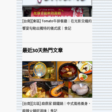
[台南][東區] Tomato牛排餐廳｜在光影交織的
饗宴勾勒出獨特的儀式感｜食記
最近30天熱門文章
[台南][北區] 麻鼎家 鑄鐵鍋｜中式風格養身、
麻辣火鍋好滋味｜食記