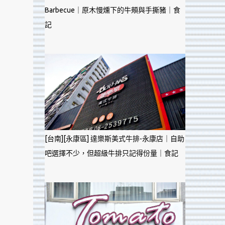
Barbecue｜原木慢燻下的牛頰與手撕豬｜食
記
[台南][永康區] 達樂斯美式牛排-永康店｜自助
吧選擇不少，但超級牛排只記得份量｜食記