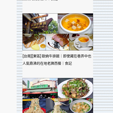
[台南][東區] 歐納牛排館｜即使藏在巷弄中也
人氣鼎沸的在地老牌西餐｜食記