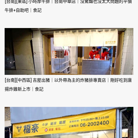
[台南][東區] 小時厚牛排｜台南中華店｜沒驚豔也沒太大問題的平價
牛排+自助吧｜食記
[台南][中西區] 吉屋出豬｜以外帶為主的炸豬排專賣店｜剛好吃到唐
揚炸雞新上市｜食記