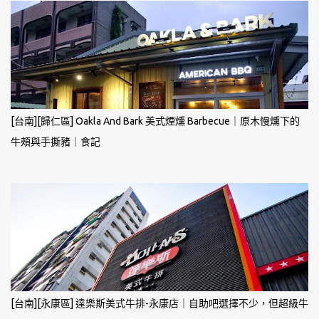
[台南][歸仁區] Oakla And Bark 美式煙燻 Barbecue｜原木慢燻下的
牛頰與手撕豬｜食記
[台南][永康區] 達樂斯美式牛排-永康店｜自助吧選擇不少，但超級牛