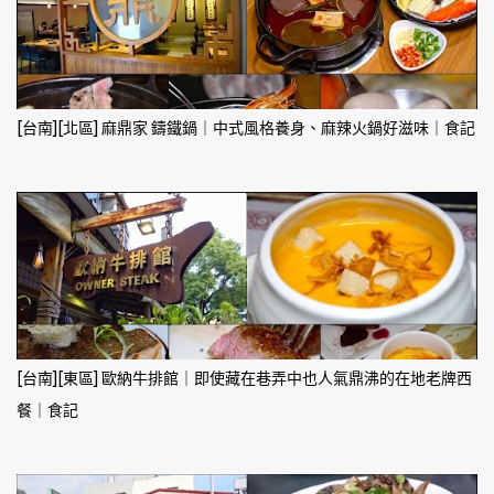
[台南][北區] 麻鼎家 鑄鐵鍋｜中式風格養身、麻辣火鍋好滋味｜食記
[台南][東區] 歐納牛排館｜即使藏在巷弄中也人氣鼎沸的在地老牌西
餐｜食記