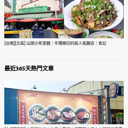
[台南][北區] 汕頭沙茶意麵｜平價親切的超人氣麵店｜食記
最近365天熱門文章