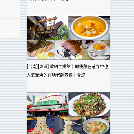
[台南][東區] 歐納牛排館｜即使藏在巷弄中也
人氣鼎沸的在地老牌西餐｜食記