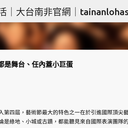
跳到主要內容
台南非官網｜tainanlohas.
都是舞台、任內蓋小巨蛋
入第四屆，藝術節最大的特色之一在於引進國際頂尖
論是綠地、小城或古蹟，都能聽見來自國際表演團隊