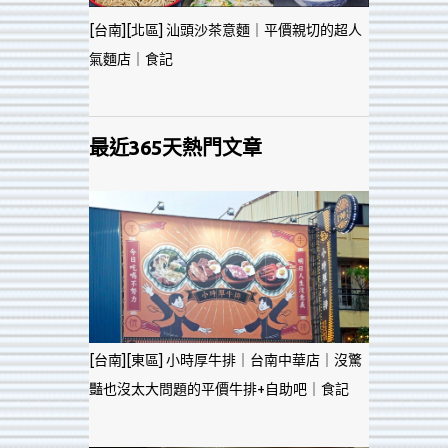
[台南][北區] 汕頭沙茶意麵｜平價親切的超人
氣麵店｜食記
最近365天熱門文章
[台南][東區] 小時厚牛排｜台南中華店｜沒驚
豔也沒太大問題的平價牛排+自助吧｜食記