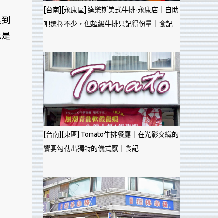
[台南][永康區] 達樂斯美式牛排-永康店｜自助
埕到
吧選擇不少，但超級牛排只記得份量｜食記
就是
[台南][東區] Tomato牛排餐廳｜在光影交織的
饗宴勾勒出獨特的儀式感｜食記