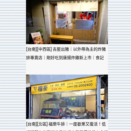
[台南][中西區] 吉屋出豬｜以外帶為主的炸豬
排專賣店｜剛好吃到唐揚炸雞新上市｜食記
[台南][北區] 福樂牛排｜一度歇業又復活！低