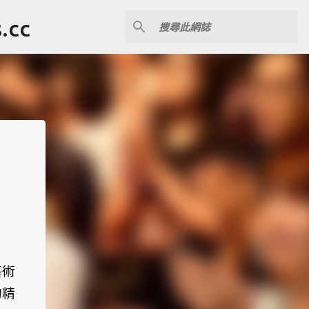
cc
藝術
的精