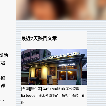
最近7天熱門文章
斯動
演唱
心協
民都
[台南][歸仁區] Oakla And Bark 美式煙燻
Barbecue｜原木慢燻下的牛頰與手撕豬｜食
台，
記