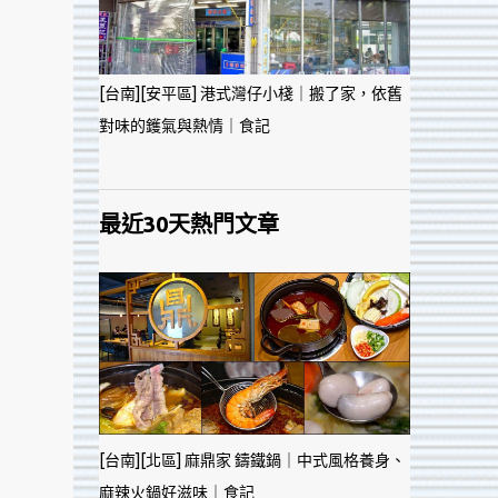
[台南][安平區] 港式灣仔小棧｜搬了家，依舊
對味的鑊氣與熱情｜食記
最近30天熱門文章
[台南][北區] 麻鼎家 鑄鐵鍋｜中式風格養身、
麻辣火鍋好滋味｜食記