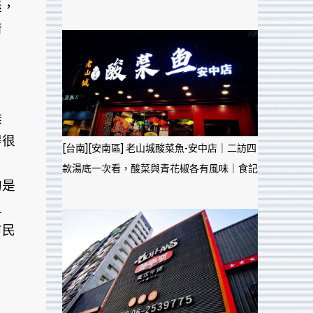
迷，
術
離
得很
[台南][安南區] 老山城酸菜魚-安中店｜二訪四
款湯底一次看，酸菜與青花椒各有風味｜食記
的是
之
市民