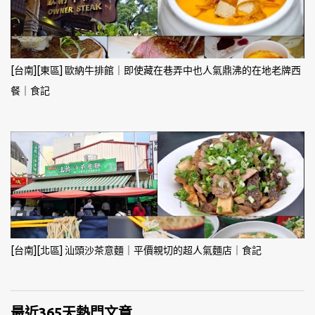
[台南][東區] 歐納牛排館｜即使藏在巷弄中也人氣鼎沸的在地老牌西
餐｜食記
[台南][北區] 汕頭沙茶意麵｜平價親切的超人氣麵店｜食記
最近365天熱門文章