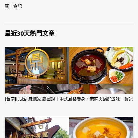
感｜食記
最近30天熱門文章
[台南][北區] 麻鼎家 鑄鐵鍋｜中式風格養身、麻辣火鍋好滋味｜食記