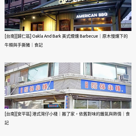
[台南][歸仁區] Oakla And Bark 美式煙燻 Barbecue｜原木慢燻下的
牛頰與手撕豬｜食記
[台南][安平區] 港式灣仔小棧｜搬了家，依舊對味的鑊氣與熱情｜食
記