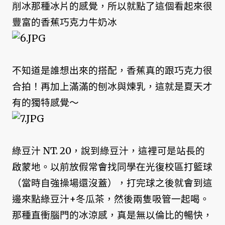
削冰那種冰片的感覺，所以就點了這個看起來很
豐富的香蕉巧克力牛奶冰
不知道是誰想出來的搭配，香蕉真的跟巧克力很
合拍！再加上滿滿的刨冰與煉乳，這就是夏天才
有的獨特感覺～
綠豆汁 NT. 20，說到綠豆汁，這裡可是站長的
啟蒙地。以前放假常會找同學在光復校區打籃球
（當時自強操場還沒蓋），打完球之後就會到這
邊來點綠豆汁+冬瓜茶，然後兩隻吸管一起喝。
那種直衝腦門的冰涼感，真是無以倫比的暢快，