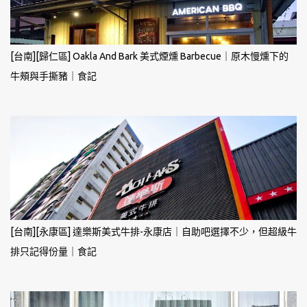
[台南][歸仁區] Oakla And Bark 美式煙燻 Barbecue｜原木慢燻下的
牛頰與手撕豬｜食記
[台南][永康區] 達樂斯美式牛排-永康店｜自助吧選擇不少，但超級牛
排只記得份量｜食記