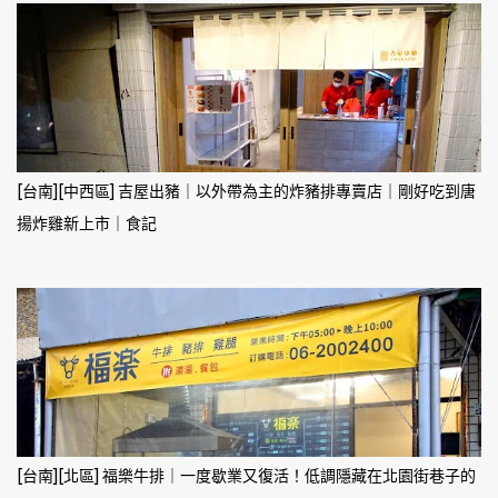
[台南][中西區] 吉屋出豬｜以外帶為主的炸豬排專賣店｜剛好吃到唐
揚炸雞新上市｜食記
[台南][北區] 福樂牛排｜一度歇業又復活！低調隱藏在北園街巷子的