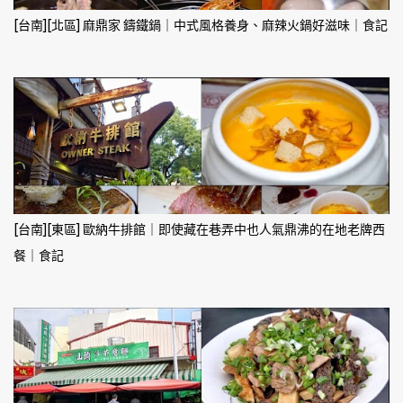
[台南][北區] 麻鼎家 鑄鐵鍋｜中式風格養身、麻辣火鍋好滋味｜食記
[台南][東區] 歐納牛排館｜即使藏在巷弄中也人氣鼎沸的在地老牌西
餐｜食記