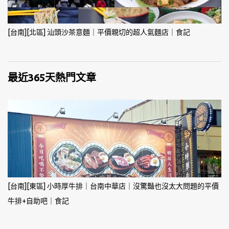
[台南][北區] 汕頭沙茶意麵｜平價親切的超人氣麵店｜食記
最近365天熱門文章
[台南][東區] 小時厚牛排｜台南中華店｜沒驚豔也沒太大問題的平價
牛排+自助吧｜食記