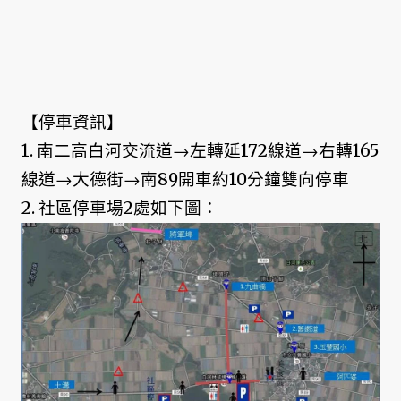
【停車資訊】
1. 南二高白河交流道→左轉延172線道→右轉165
線道→大德街→南89開車約10分鐘雙向停車
2. 社區停車場2處如下圖：