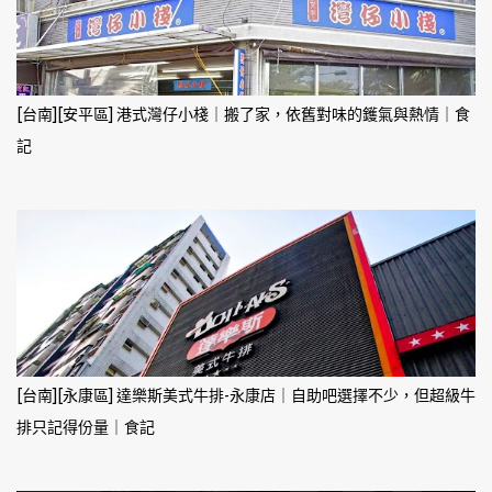
[台南][安平區] 港式灣仔小棧｜搬了家，依舊對味的鑊氣與熱情｜食
記
[台南][永康區] 達樂斯美式牛排-永康店｜自助吧選擇不少，但超級牛
排只記得份量｜食記