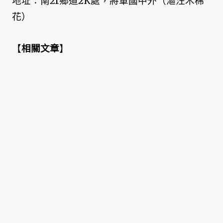
地址：南21鄉道2K處，將軍國中外（漚汪木棉
花）
【
相關文章
】