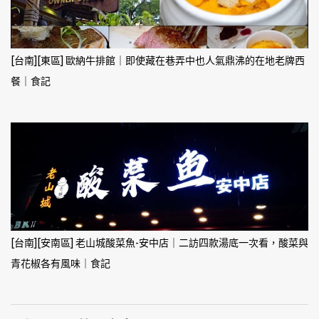
[台南][東區] 歐納牛排館｜即使藏在巷弄中也人氣鼎沸的在地老牌西
餐｜食記
[台南][安南區] 老山城酸菜魚-安中店｜二訪四款湯底一次看，酸菜與
青花椒各有風味｜食記