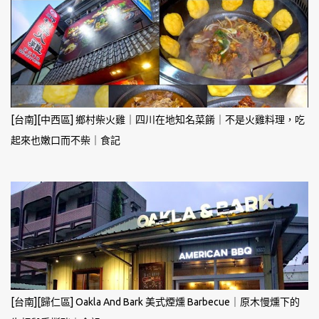
[台南][中西區] 鄉村柴火雞｜四川在地知名菜餚｜不是火雞料理，吃
起來也嫩口而不柴｜食記
[台南][歸仁區] Oakla And Bark 美式煙燻 Barbecue｜原木慢燻下的