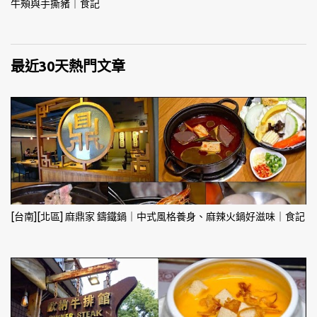
牛頰與手撕豬｜食記
最近30天熱門文章
[台南][北區] 麻鼎家 鑄鐵鍋｜中式風格養身、麻辣火鍋好滋味｜食記