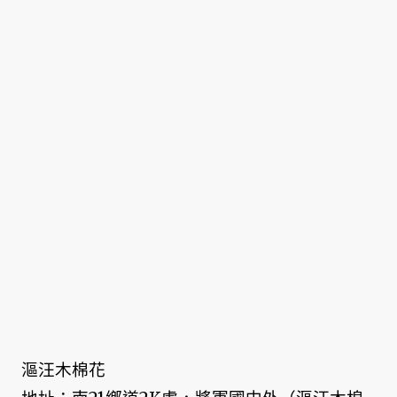
漚汪木棉花