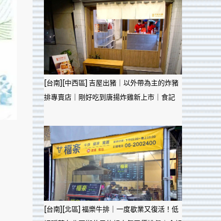
[台南][中西區] 吉屋出豬｜以外帶為主的炸豬
排專賣店｜剛好吃到唐揚炸雞新上市｜食記
[台南][北區] 福樂牛排｜一度歇業又復活！低