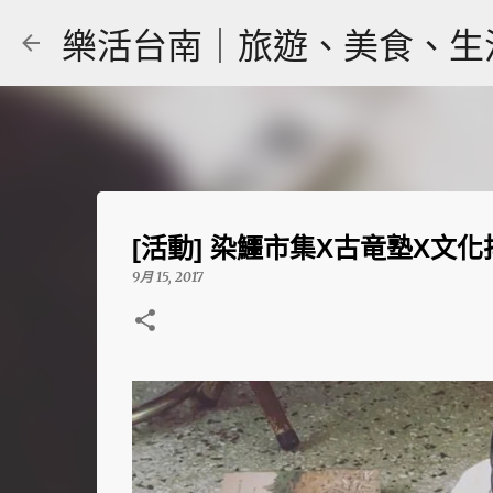
樂活台南｜旅遊、美食、生活｜大
[活動] 染鱷市集X古竜塾X文化捍衛
9月 15, 2017