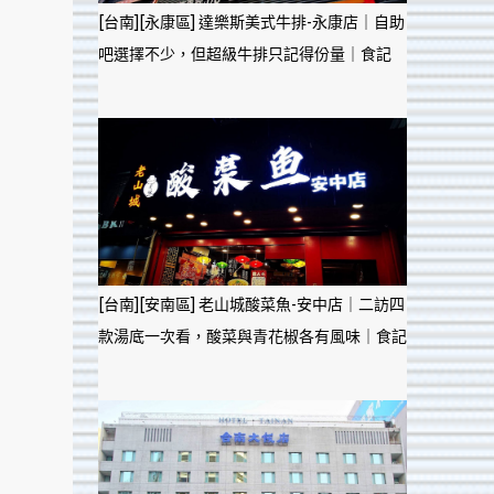
[台南][永康區] 達樂斯美式牛排-永康店｜自助
吧選擇不少，但超級牛排只記得份量｜食記
[台南][安南區] 老山城酸菜魚-安中店｜二訪四
款湯底一次看，酸菜與青花椒各有風味｜食記