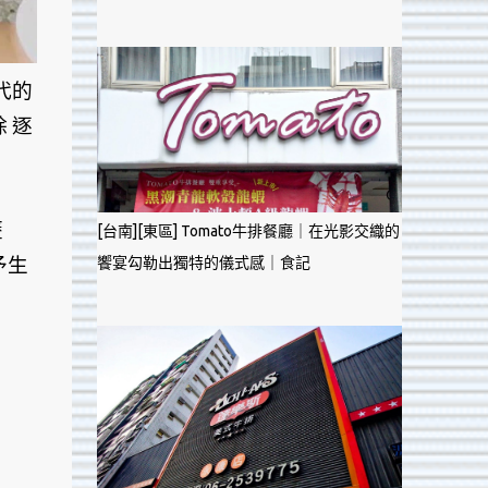
代的
 逐
歷
[台南][東區] Tomato牛排餐廳｜在光影交織的
予生
饗宴勾勒出獨特的儀式感｜食記