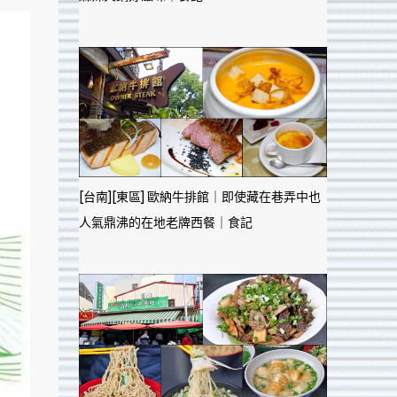
[台南][東區] 歐納牛排館｜即使藏在巷弄中也
人氣鼎沸的在地老牌西餐｜食記