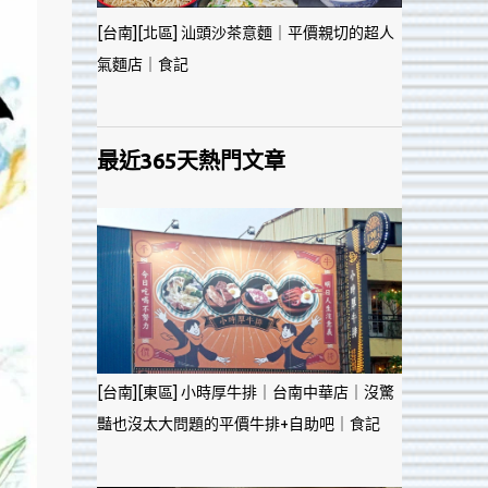
[台南][北區] 汕頭沙茶意麵｜平價親切的超人
氣麵店｜食記
最近365天熱門文章
[台南][東區] 小時厚牛排｜台南中華店｜沒驚
豔也沒太大問題的平價牛排+自助吧｜食記