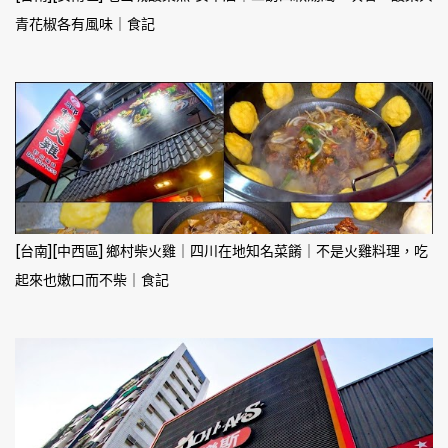
青花椒各有風味｜食記
[台南][中西區] 鄉村柴火雞｜四川在地知名菜餚｜不是火雞料理，吃
起來也嫩口而不柴｜食記