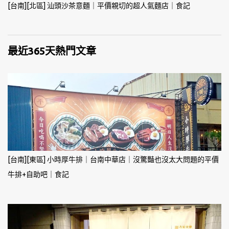
[台南][北區] 汕頭沙茶意麵｜平價親切的超人氣麵店｜食記
最近365天熱門文章
[台南][東區] 小時厚牛排｜台南中華店｜沒驚豔也沒太大問題的平價
牛排+自助吧｜食記