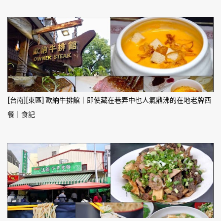
[台南][東區] 歐納牛排館｜即使藏在巷弄中也人氣鼎沸的在地老牌西
餐｜食記