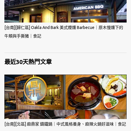
[台南][歸仁區] Oakla And Bark 美式煙燻 Barbecue｜原木慢燻下的
牛頰與手撕豬｜食記
最近30天熱門文章
[台南][北區] 麻鼎家 鑄鐵鍋｜中式風格養身、麻辣火鍋好滋味｜食記