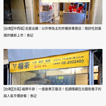
[台南][中西區] 吉屋出豬｜以外帶為主的炸豬排專賣店｜剛好吃到唐
揚炸雞新上市｜食記
[台南][北區] 福樂牛排｜一度歇業又復活！低調隱藏在北園街巷子的
超人氣平價排餐｜食記