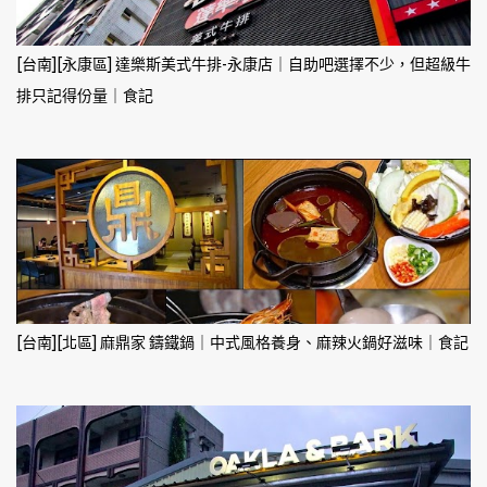
[台南][永康區] 達樂斯美式牛排-永康店｜自助吧選擇不少，但超級牛
排只記得份量｜食記
[台南][北區] 麻鼎家 鑄鐵鍋｜中式風格養身、麻辣火鍋好滋味｜食記