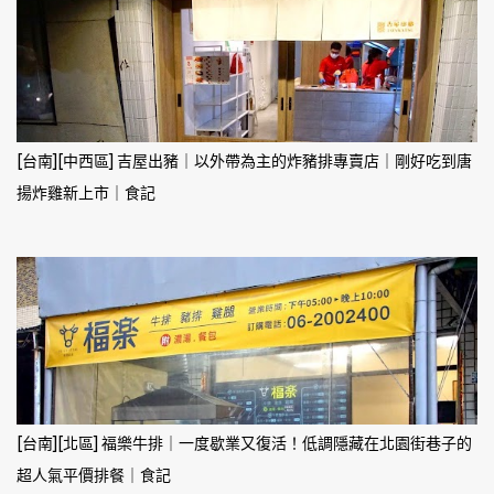
[台南][中西區] 吉屋出豬｜以外帶為主的炸豬排專賣店｜剛好吃到唐
揚炸雞新上市｜食記
[台南][北區] 福樂牛排｜一度歇業又復活！低調隱藏在北園街巷子的
超人氣平價排餐｜食記