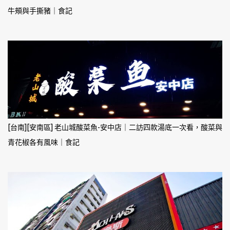
牛頰與手撕豬｜食記
[台南][安南區] 老山城酸菜魚-安中店｜二訪四款湯底一次看，酸菜與
青花椒各有風味｜食記