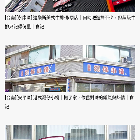
[台南][永康區] 達樂斯美式牛排-永康店｜自助吧選擇不少，但超級牛
排只記得份量｜食記
[台南][安平區] 港式灣仔小棧｜搬了家，依舊對味的鑊氣與熱情｜食
記