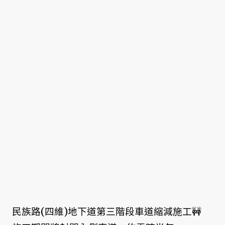
民族路(四維)地下道第三階段車道縮減施工🚧