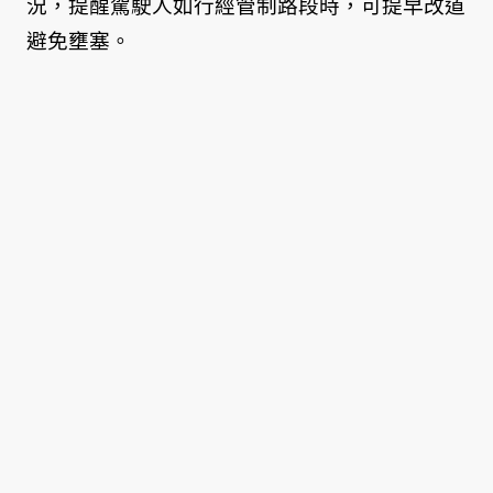
況，提醒駕駛人如行經管制路段時，可提早改道
避免壅塞。