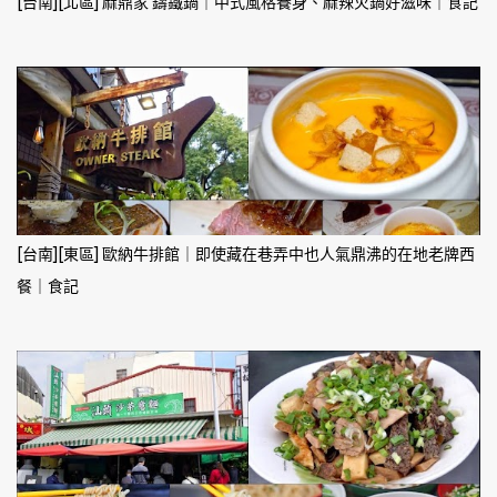
[台南][北區] 麻鼎家 鑄鐵鍋｜中式風格養身、麻辣火鍋好滋味｜食記
[台南][東區] 歐納牛排館｜即使藏在巷弄中也人氣鼎沸的在地老牌西
餐｜食記