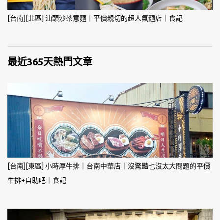
[台南][北區] 汕頭沙茶意麵｜平價親切的超人氣麵店｜食記
最近365天熱門文章
[台南][東區] 小時厚牛排｜台南中華店｜沒驚豔也沒太大問題的平價
牛排+自助吧｜食記