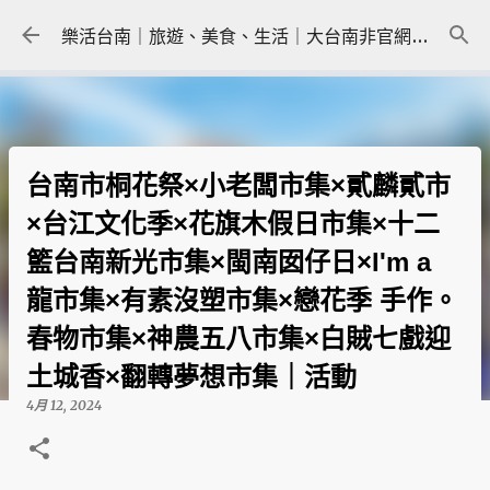
跳到主要內容
樂活台南｜旅遊、美食、生活｜大台南非官網｜tainanlohas.cc
台南市桐花祭×小老闆市集×貳麟貳市
×台江文化季×花旗木假日市集×十二
籃台南新光市集×閩南囡仔日×I'm a
龍市集×有素沒塑市集×戀花季 手作。
春物市集×神農五八市集×白賊七戲迎
土城香×翻轉夢想市集｜活動
4月 12, 2024