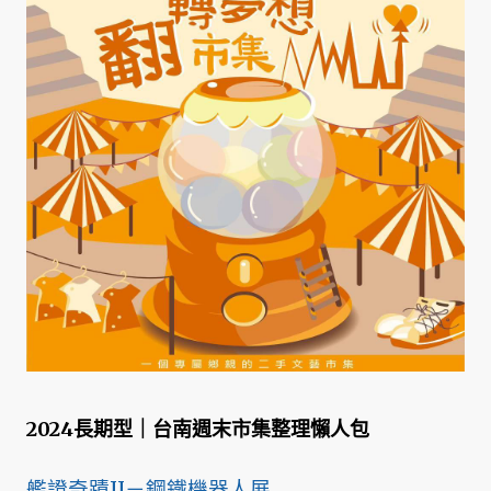
2024長期型｜台南週末市集整理懶人包
艦證奇蹟II－鋼鐵機器人展