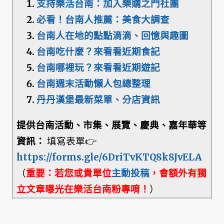
支持樂活台南：加入樂購之門社團
必看！台南人推薦：美食大調查
台南人在地的點點滴滴、回憶與趣圖
台南吃什麼？來看看近期食記
台南哪裡玩？來看看近期遊記
台南週末活動懶人包總整理
丹丹漢堡最新菜單、分店資訊
提供台南活動、市集、展覽、慶典、嘉年華等
資訊：
填寫表單👉
https://forms.gle/6DriTvKTQ8k8JvELA
（
重要：若您或貴單位
主動投稿
，會額外有獨
立文章曝光在樂活台南粉專唷！
）