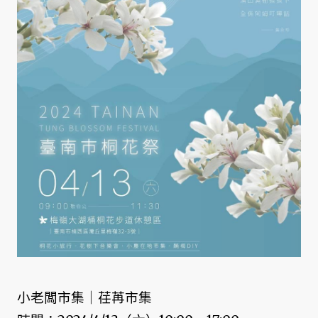
小老闆市集｜荏苒市集