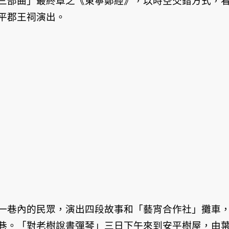
三部曲」最終章之《東寧鄭經》，以時空交錯方式，
平郡王祠演出。
一巷內的民眾，演出四段故事和「藝宵合作社」攤車
巷。「對老樹說書彈琴」三日下午來到安平樹屋，由