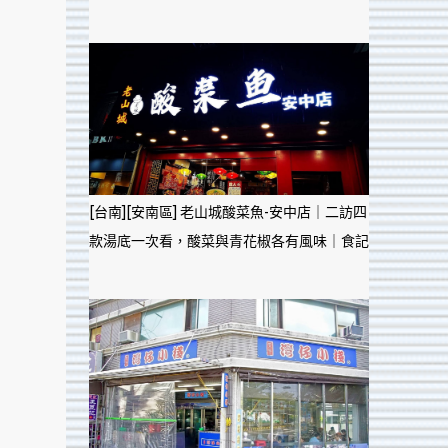
[台南][安南區] 老山城酸菜魚-安中店｜二訪四
款湯底一次看，酸菜與青花椒各有風味｜食記