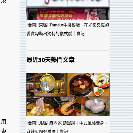
看東
[台南][東區] Tomato牛排餐廳｜在光影交織的
饗宴勾勒出獨特的儀式感｜食記
最近30天熱門文章
，用
[台南][北區] 麻鼎家 鑄鐵鍋｜中式風格養身、
葉東
麻辣火鍋好滋味｜食記