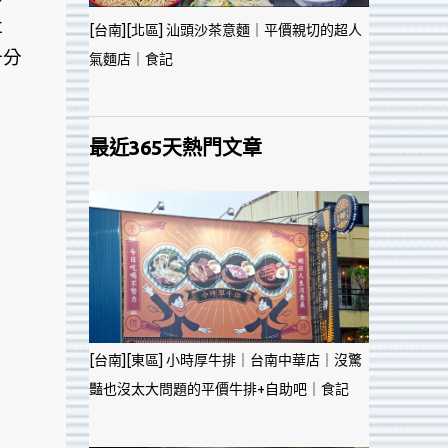
社
[台南][北區] 汕頭沙茶意麵｜平價親切的超人
十分
氣麵店｜食記
最近365天熱門文章
[台南][東區] 小時厚牛排｜台南中華店｜沒驚
豔也沒太大問題的平價牛排+自助吧｜食記