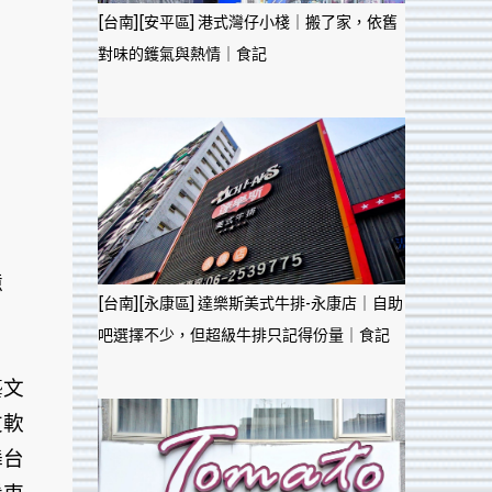
[台南][安平區] 港式灣仔小棧｜搬了家，依舊
對味的鑊氣與熱情｜食記
憶
[台南][永康區] 達樂斯美式牛排-永康店｜自助
吧選擇不少，但超級牛排只記得份量｜食記
藝文
友軟
舞台