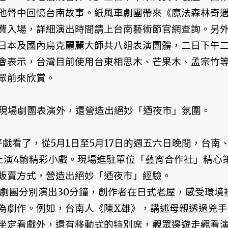
他聲中回憶台南故事。紙風車劇團帶來《魔法森林奇
費入場，詳細演出時間請上台南藝術節官網查詢。另
日本及國內烏克麗麗大師共八組表演團體，二日下午
會表示，台灣目前使用台東相思木、芒果木、孟宗竹
眾前來欣賞。
」，現場劇團表演外，還營造出絕妙「迺夜市」氛圍。
好戲看了，從5月1日至5月17日的週五六日晚間，台南
上演4齣精彩小戲。現場進駐單位「藝宵合作社」精心
販賣方式，營造出絕妙「迺夜市」經驗。
個劇團分別演出30分鐘，創作者在日式老屋，感受環境
為劇作。例如，台南人《陳X雄》，講述母親透過兇手
坐定看戲外，還有移動式的特別席，觀眾邊遊走觀看