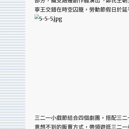
部分，鐵支路邊創作體演出「鄭氏王朝
寧王交錯在時空囚籠，勞動節假日於延
三二一小戲節結合四個劇團，搭配三二
意想不到的販賣方式，帶領遊逛三二一