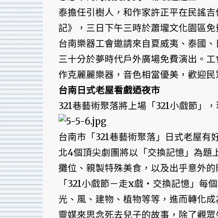
泰擔任引樹人，和作家許正平在民謠吉
記》，三日下午三時於蕭壠文化園區免
台南樂器工會邀請來自夏威夷、泰國、
三十分於夢時代戶外廣場免費演出。工
作克麗麗樂器，音色相當優美，歡迎民
台南日式老屋看戲迺夜市
321巷藝術聚落將上場「321小戲節
台南市「321巷藝術聚落」日式老屋有
北4個頂尖劇團將以「交換記憶」為題
攤位、親製特殊美食，以及出乎意外的
「321小戲節－走x戲‧交換記憶」每
光、風、建物、植物等等，進而轉化成
靈媒來思念死去兒子的故事，除了觀眾