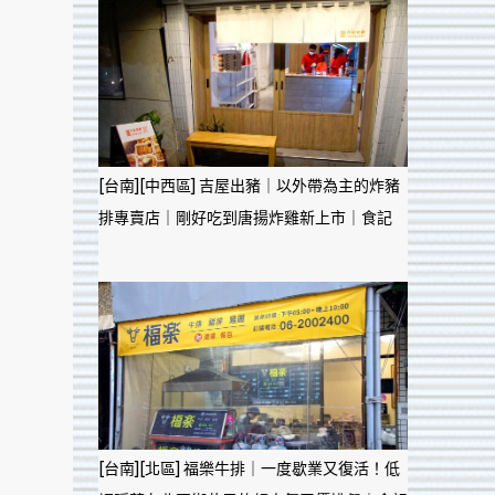
[台南][中西區] 吉屋出豬｜以外帶為主的炸豬
排專賣店｜剛好吃到唐揚炸雞新上市｜食記
[台南][北區] 福樂牛排｜一度歇業又復活！低