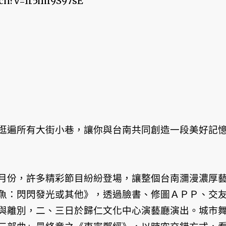
ch?v=Ir5mi9S97sE
逛遍所有大街小巷，讓你與台南共同創造一段美好記
月份，許多精彩節目紛紛登場，讓整個台南瀰漫濃厚
魚：閃閃發光或其他》，透過臉書、修圖ＡＰＰ、交
與離別，二、三日於歸仁文化中心演藝廳演出。城市