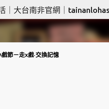
跳到主要內容
台南非官網｜tainanlohas.
小戲節－走x戲‧交換記憶