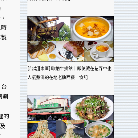
遇
外，
二時
等製
[台南][東區] 歐納牛排館｜即使藏在巷弄中也
人氣鼎沸的在地老牌西餐｜食記
、台
策劃
裡的
及
演