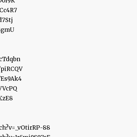
oI9K
Cc4R7
7Stj
SgmU
cTdqbn
piRCQV
Es9Ak4
VVcPQ
XzE8
ch?v=_vOtirRP-88