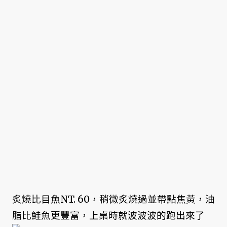
炙燒比目魚NT. 60，稍微炙燒過並帶點焦黃，油
脂比鮭魚更豐富，上桌時就波波波的跑出來了