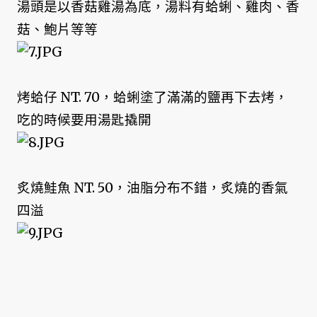
湯頭是以香菇雞湯為底，湯料有蛤蜊、雞肉、香
菇、鮑片等等
烤蛤仔 NT. 70，蛤蜊塗了滿滿的鹽再下去烤，
吃的時候要用湯匙撬開
炙燒鮭魚 NT. 50，油脂分布不錯，炙燒的香氣
四溢