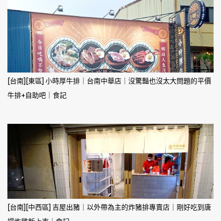
[台南][東區] 小時厚牛排｜台南中華店｜沒驚豔也沒太大問題的平價
牛排+自助吧｜食記
[台南][中西區] 吉屋出豬｜以外帶為主的炸豬排專賣店｜剛好吃到唐