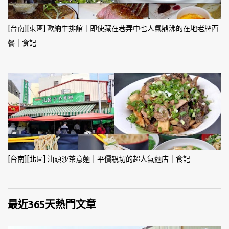
[台南][東區] 歐納牛排館｜即使藏在巷弄中也人氣鼎沸的在地老牌西
餐｜食記
[台南][北區] 汕頭沙茶意麵｜平價親切的超人氣麵店｜食記
最近365天熱門文章