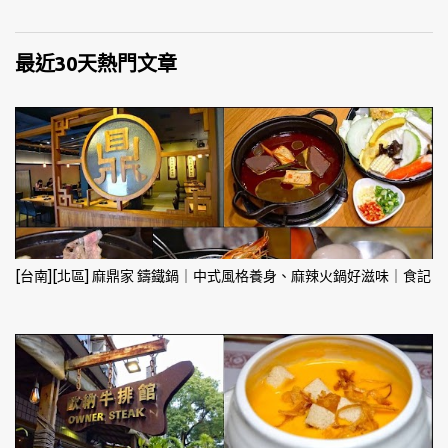
最近30天熱門文章
[台南][北區] 麻鼎家 鑄鐵鍋｜中式風格養身、麻辣火鍋好滋味｜食記