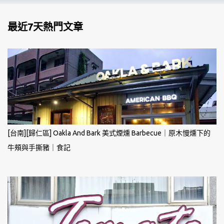
最近7天熱門文章
[台南][歸仁區] Oakla And Bark 美式煙燻 Barbecue｜原木慢燻下的
牛頰與手撕豬｜食記