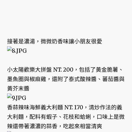
接著是濃湯，微微奶香味讓小朋友很愛
小太陽歡樂大拼盤 NT. 200，包括了黃金脆薯、
墨魚圈與椒麻雞，還附了泰式酸辣醬、蕃茄醬與
黃芥末醬
香蒜辣味海鮮義大利麵 NT. 170，清炒作法的義
大利麵，配料有蝦子、花枝和蛤蜊，口味上是微
辣還帶著濃濃的蒜香，吃起來相當清爽