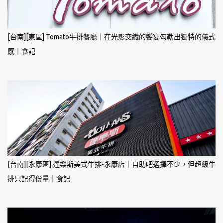
[台南][東區] Tomato牛排餐廳｜在光影交織的饗宴勾勒出獨特的儀式
感｜食記
[台南][永康區] 達樂斯美式牛排-永康店｜自助吧選擇不少，但超級牛
排只記得份量｜食記