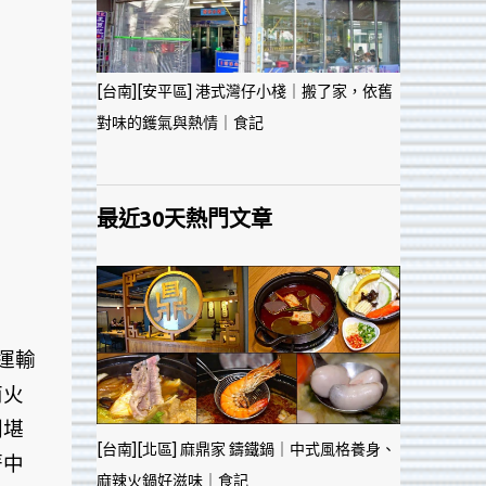
[台南][安平區] 港式灣仔小棧｜搬了家，依舊
對味的鑊氣與熱情｜食記
最近30天熱門文章
運輸
南火
則堪
[台南][北區] 麻鼎家 鑄鐵鍋｜中式風格養身、
著中
麻辣火鍋好滋味｜食記