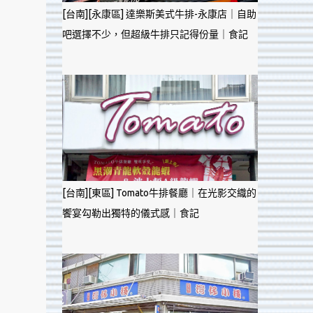
[台南][永康區] 達樂斯美式牛排-永康店｜自助
吧選擇不少，但超級牛排只記得份量｜食記
[台南][東區] Tomato牛排餐廳｜在光影交織的
饗宴勾勒出獨特的儀式感｜食記