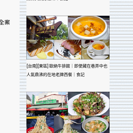
全案
[台南][東區] 歐納牛排館｜即使藏在巷弄中也
人氣鼎沸的在地老牌西餐｜食記