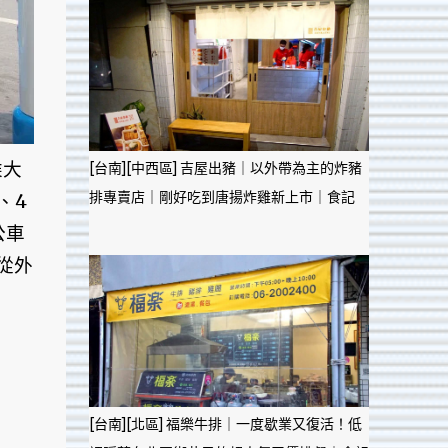
乘大
[台南][中西區] 吉屋出豬｜以外帶為主的炸豬
排專賣店｜剛好吃到唐揚炸雞新上市｜食記
、4
公車
從外
[台南][北區] 福樂牛排｜一度歇業又復活！低