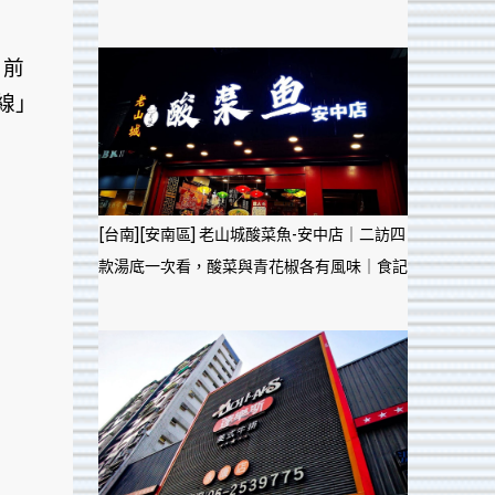
日前
線」
[台南][安南區] 老山城酸菜魚-安中店｜二訪四
款湯底一次看，酸菜與青花椒各有風味｜食記