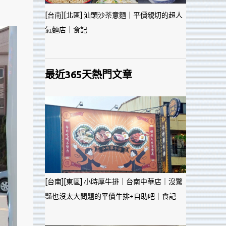
[台南][北區] 汕頭沙茶意麵｜平價親切的超人
氣麵店｜食記
最近365天熱門文章
[台南][東區] 小時厚牛排｜台南中華店｜沒驚
豔也沒太大問題的平價牛排+自助吧｜食記