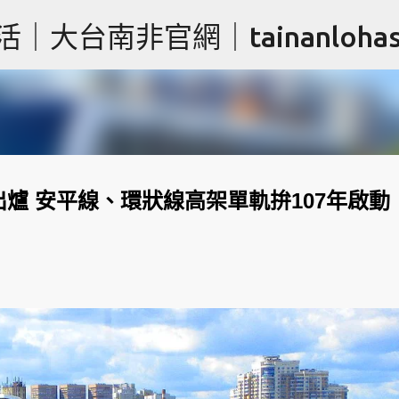
跳到主要內容
台南非官網｜tainanlohas.
爐 安平線、環狀線高架單軌拚107年啟動