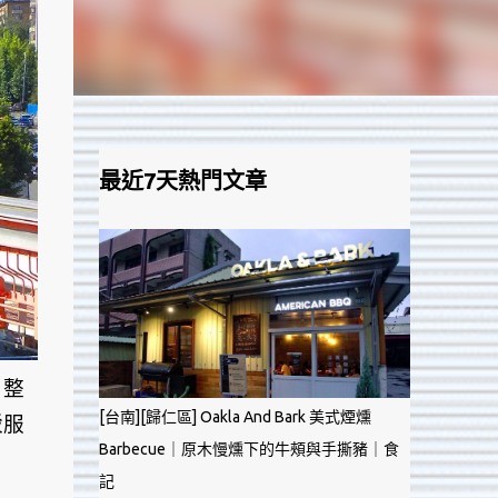
最近7天熱門文章
，整
[台南][歸仁區] Oakla And Bark 美式煙燻
駁服
Barbecue｜原木慢燻下的牛頰與手撕豬｜食
記