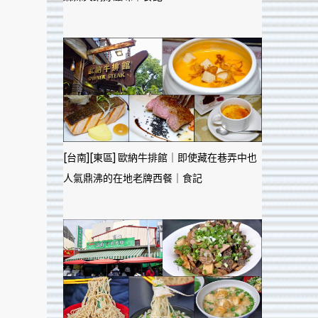
[台南][東區] 歐納牛排館｜即使藏在巷弄中也
人氣鼎沸的在地老牌西餐｜食記