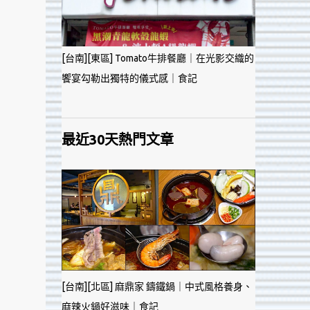
[台南][東區] Tomato牛排餐廳｜在光影交織的
饗宴勾勒出獨特的儀式感｜食記
最近30天熱門文章
[台南][北區] 麻鼎家 鑄鐵鍋｜中式風格養身、
麻辣火鍋好滋味｜食記