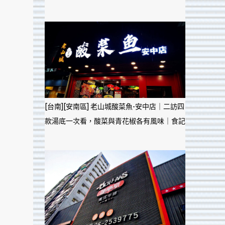
[台南][安南區] 老山城酸菜魚-安中店｜二訪四
款湯底一次看，酸菜與青花椒各有風味｜食記