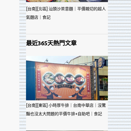
[台南][北區] 汕頭沙茶意麵｜平價親切的超人
氣麵店｜食記
最近365天熱門文章
[台南][東區] 小時厚牛排｜台南中華店｜沒驚
豔也沒太大問題的平價牛排+自助吧｜食記