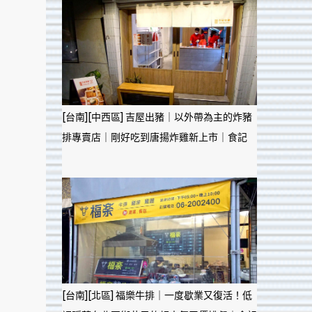
[台南][中西區] 吉屋出豬｜以外帶為主的炸豬
排專賣店｜剛好吃到唐揚炸雞新上市｜食記
[台南][北區] 福樂牛排｜一度歇業又復活！低