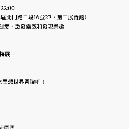
22:00
區北門路二段16號2F，第二展覽館）
創意、激發靈感和發現樂趣
木特展
來異想世界冒險吧！
術園區