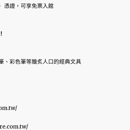
）憑證，可享免票入館
！
筆、彩色筆等膾炙人口的經典文具
om.tw/
e.com.tw/