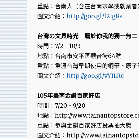
重點：台南人（含在台南求學或就業者
圖文介紹：
http://goo.gl/l2Ig8a
台灣の文具時光－屬於你我的獨一無二
時間：7/2 - 10/3
地點：台南市安平區觀音街64號
重點：重溫台灣早期使用的鋼筆、原子
圖文介紹：
http://goo.gl/vYILRc
105年臺南金讚百家好店
時間：7/20 - 9/20
地點：http://www.tainantopstore.c
重點：參與金鑽百家好店投票抽大獎
圖文介紹：http://www.tainantopstor