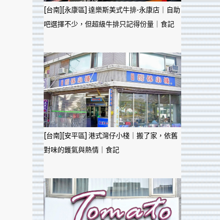
[台南][永康區] 達樂斯美式牛排-永康店｜自助
吧選擇不少，但超級牛排只記得份量｜食記
[台南][安平區] 港式灣仔小棧｜搬了家，依舊
對味的鑊氣與熱情｜食記