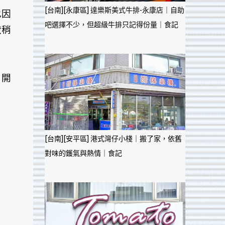
[台南][永康區] 達樂斯美式牛排-永康店｜自助
也因
吧選擇不少，但超級牛排只記得份量｜食記
狀稍
，開
[台南][安平區] 港式灣仔小棧｜搬了家，依舊
對味的鑊氣與熱情｜食記