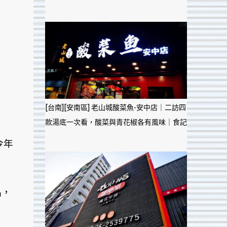
[台南][安南區] 老山城酸菜魚-安中店｜二訪四
款湯底一次看，酸菜與青花椒各有風味｜食記
今年
品，