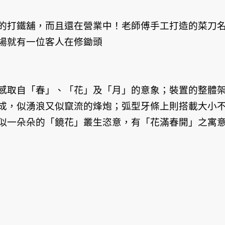
的打鐵舖，而且還在營業中！老師傅手工打造的菜刀
場就有一位客人在修鋤頭
感取自「春」、「花」及「月」的意象；裝置的整體
成，似湧浪又似竄流的烽炮；弧型牙條上則搭載大小
似一朵朵的「鏡花」叢生恣意，有「花滿春開」之寓