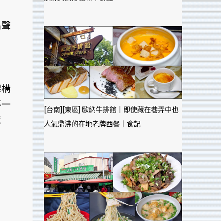
名聲
架構
不一
[台南][東區] 歐納牛排館｜即使藏在巷弄中也
意
人氣鼎沸的在地老牌西餐｜食記