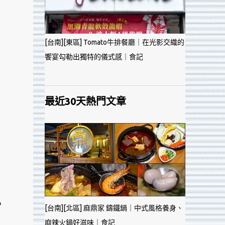
[台南][東區] Tomato牛排餐廳｜在光影交織的
饗宴勾勒出獨特的儀式感｜食記
最近30天熱門文章
心
[台南][北區] 麻鼎家 鑄鐵鍋｜中式風格養身、
麻辣火鍋好滋味｜食記