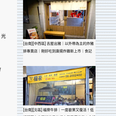
，光
[台南][中西區] 吉屋出豬｜以外帶為主的炸豬
排專賣店｜剛好吃到唐揚炸雞新上市｜食記
會
[台南][北區] 福樂牛排｜一度歇業又復活！低