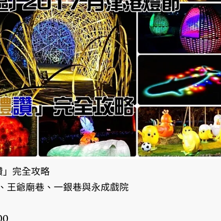
禮讚」完全攻略
、王爺廟巷、一銀巷與永成戲院
00