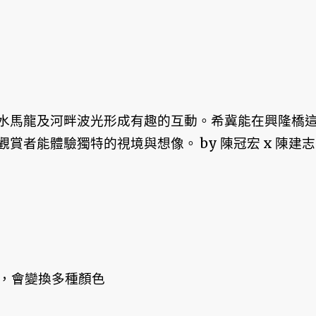
水馬龍及河畔波光形成有趣的互動。希冀能在興隆橋
者能體驗獨特的視境與想像。 by 陳冠宏 x 陳建志
景，會變換多種顏色