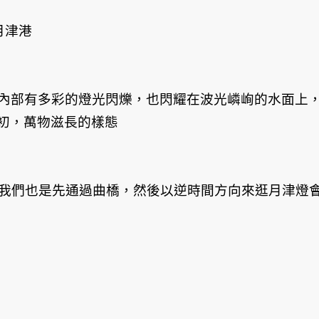
月津港
，內部有多彩的燈光閃爍，也閃耀在波光嶙峋的水面上
初，萬物滋長的樣態
次我們也是先通過曲橋，然後以逆時間方向來逛月津燈