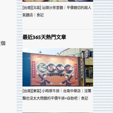
[台南][北區] 汕頭沙茶意麵｜平價親切的超人
氣麵店｜食記
最近365天熱門文章
這個
[台南][東區] 小時厚牛排｜台南中華店｜沒驚
豔也沒太大問題的平價牛排+自助吧｜食記