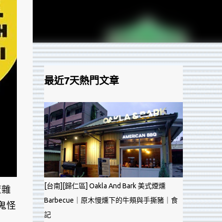
最近7天熱門文章
[台南][歸仁區] Oakla And Bark 美式煙燻
董雜
Barbecue｜原木慢燻下的牛頰與手撕豬｜食
鬼怪
記