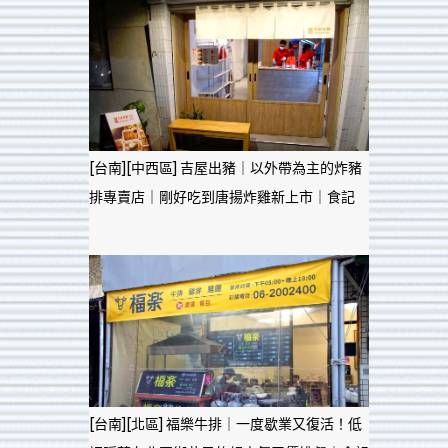
[台南][中西區] 吉屋出豬｜以外帶為主的炸豬
排專賣店｜剛好吃到唐揚炸雞新上市｜食記
[台南][北區] 福樂牛排｜一度歇業又復活！低