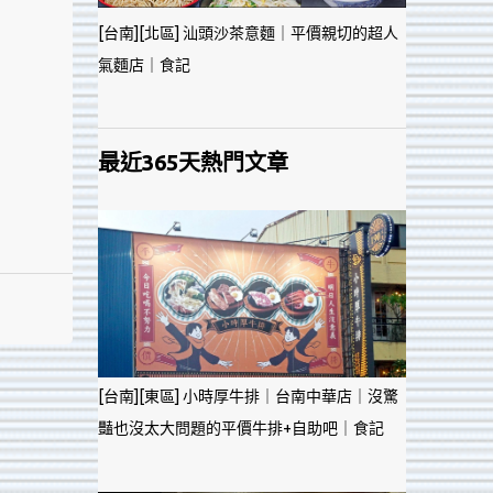
[台南][北區] 汕頭沙茶意麵｜平價親切的超人
氣麵店｜食記
最近365天熱門文章
[台南][東區] 小時厚牛排｜台南中華店｜沒驚
豔也沒太大問題的平價牛排+自助吧｜食記