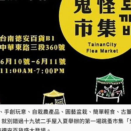
、手創玩意、自栽農產品、圓藝盆栽、簡單輕食、古
子，就別錯過十九號二手屋入夏舉辦的第一場跳蚤市集「
在台南德安百貨盛大登場。