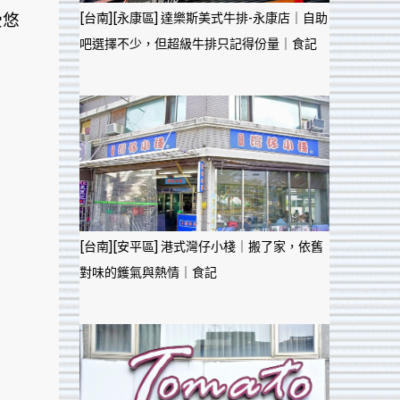
受悠
[台南][永康區] 達樂斯美式牛排-永康店｜自助
吧選擇不少，但超級牛排只記得份量｜食記
[台南][安平區] 港式灣仔小棧｜搬了家，依舊
對味的鑊氣與熱情｜食記