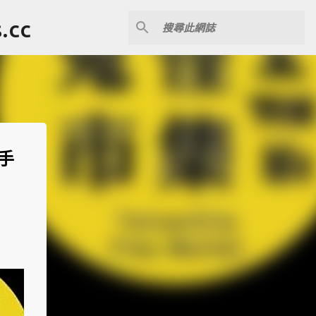
cc
x手