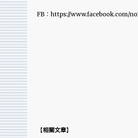
FB：https://www.facebook.com/no1
【
相關文章
】