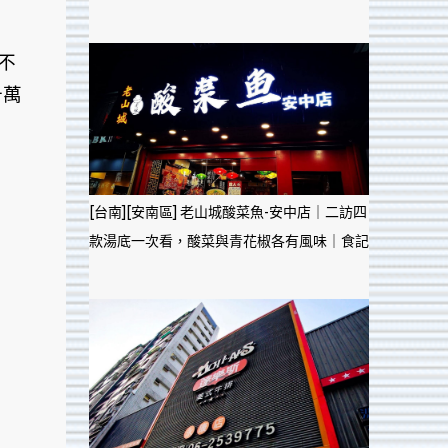
不
千萬
[台南][安南區] 老山城酸菜魚-安中店｜二訪四
款湯底一次看，酸菜與青花椒各有風味｜食記