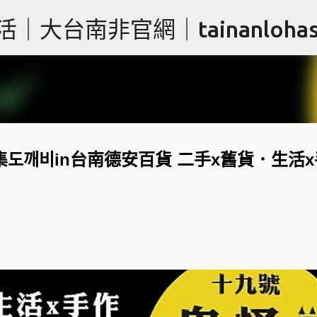
跳到主要內容
台南非官網｜tainanlohas.
鬼怪市集도깨비in台南德安百貨 二手x舊貨．生活