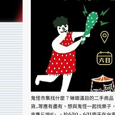
鬼怪市集找什麼？琳瑯滿目的二手商品
貨...等應有盡有，想與鬼怪一起找樂
市集도깨비」，於6/10 - 6/11兩天