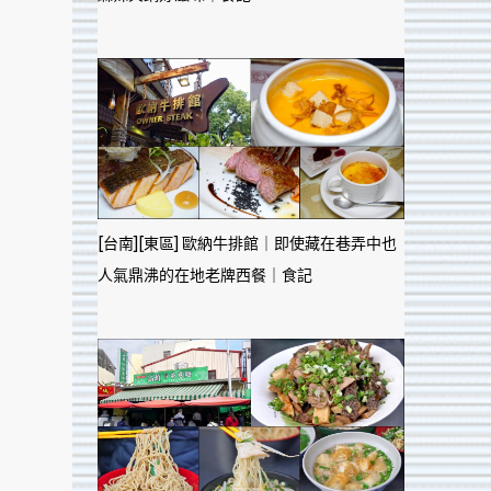
[台南][東區] 歐納牛排館｜即使藏在巷弄中也
人氣鼎沸的在地老牌西餐｜食記