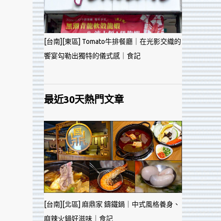
[台南][東區] Tomato牛排餐廳｜在光影交織的
饗宴勾勒出獨特的儀式感｜食記
最近30天熱門文章
[台南][北區] 麻鼎家 鑄鐵鍋｜中式風格養身、
麻辣火鍋好滋味｜食記