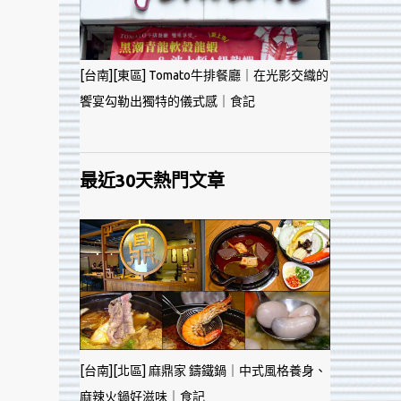
[台南][東區] Tomato牛排餐廳｜在光影交織的
饗宴勾勒出獨特的儀式感｜食記
最近30天熱門文章
[台南][北區] 麻鼎家 鑄鐵鍋｜中式風格養身、
麻辣火鍋好滋味｜食記