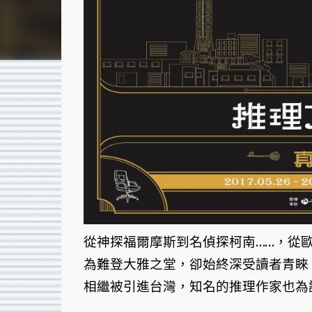
從神探福爾摩斯到名偵探柯南……，從
為難登大雅之堂，卻始終深受讀者青睞
相繼被引進台灣，知名的推理作家也為