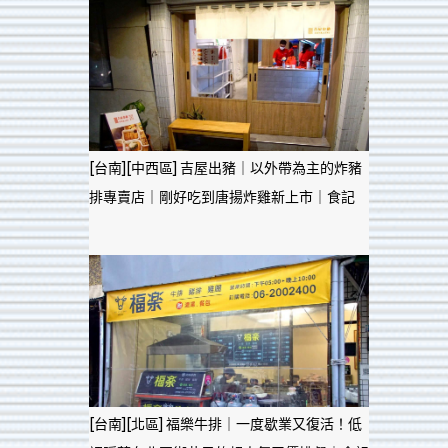
[台南][中西區] 吉屋出豬｜以外帶為主的炸豬
排專賣店｜剛好吃到唐揚炸雞新上市｜食記
[台南][北區] 福樂牛排｜一度歇業又復活！低