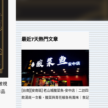
最近7天熱門文章
被視
[台南][安南區] 老山城酸菜魚-安中店｜二訪四
作品
款湯底一次看，酸菜與青花椒各有風味｜食記