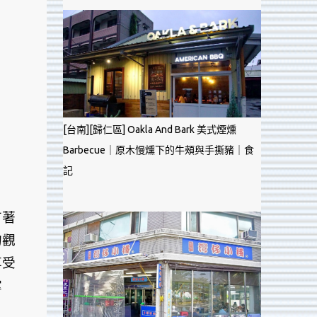
[台南][歸仁區] Oakla And Bark 美式煙燻
Barbecue｜原木慢燻下的牛頰與手撕豬｜食
記
有著
的觀
享受
掌