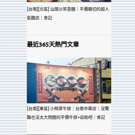
[台南][北區] 汕頭沙茶意麵｜平價親切的超人
氣麵店｜食記
最近365天熱門文章
[台南][東區] 小時厚牛排｜台南中華店｜沒驚
豔也沒太大問題的平價牛排+自助吧｜食記