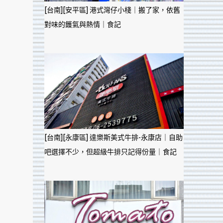
[台南][安平區] 港式灣仔小棧｜搬了家，依舊
對味的鑊氣與熱情｜食記
[台南][永康區] 達樂斯美式牛排-永康店｜自助
吧選擇不少，但超級牛排只記得份量｜食記