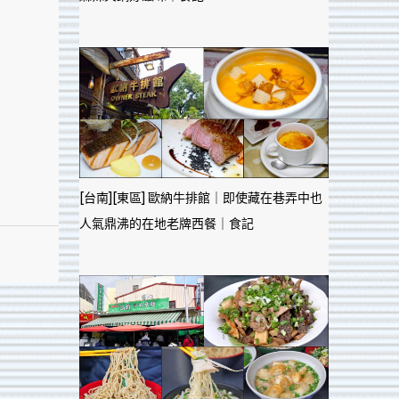
[台南][東區] 歐納牛排館｜即使藏在巷弄中也
人氣鼎沸的在地老牌西餐｜食記