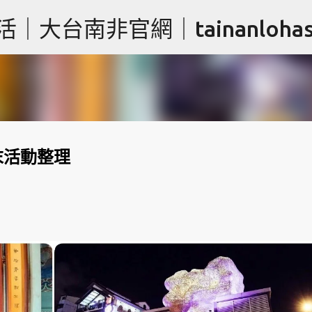
跳到主要內容
台南非官網｜tainanlohas.
南週末活動整理