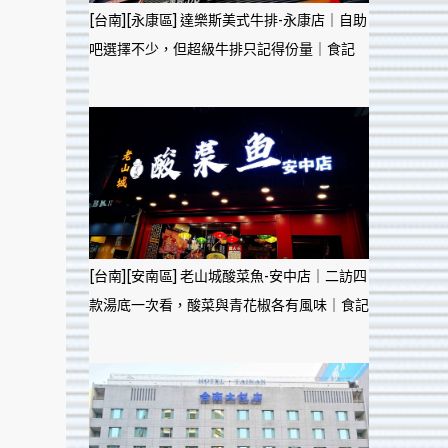
[台南][永康區] 達樂斯美式牛排-永康店｜自助
吧選擇不少，但超級牛排只記得份量｜食記
[台南][安南區] 老山城酸菜魚-安中店｜二訪四
款湯底一次看，酸菜與青花椒各有風味｜食記