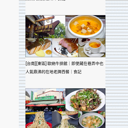
[台南][東區] 歐納牛排館｜即使藏在巷弄中也
人氣鼎沸的在地老牌西餐｜食記