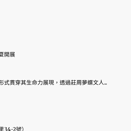
盛夏開展
式貫穿其生命力展現，透過莊周夢蝶文人...
34-2號）