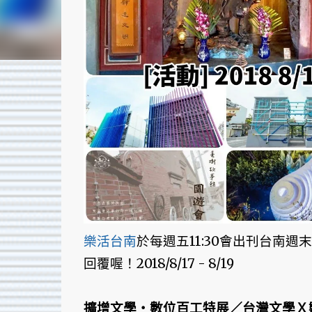
樂活台南
於每週五11:30會出刊台南
回覆喔！2018/8/17 - 8/19
擴增文學・數位百工特展／台灣文學Ｘ