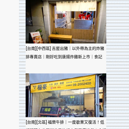
[台南][中西區] 吉屋出豬｜以外帶為主的炸豬
排專賣店｜剛好吃到唐揚炸雞新上市｜食記
[台南][北區] 福樂牛排｜一度歇業又復活！低