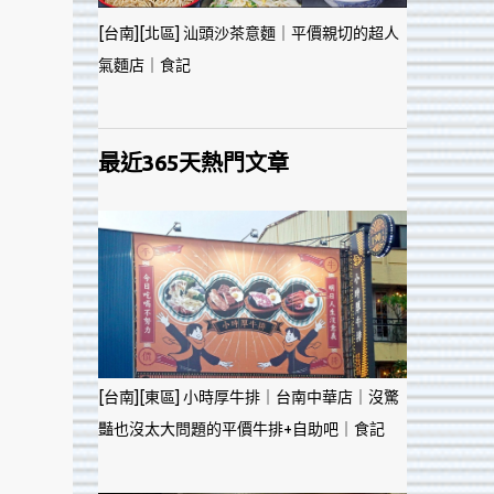
[台南][北區] 汕頭沙茶意麵｜平價親切的超人
氣麵店｜食記
最近365天熱門文章
[台南][東區] 小時厚牛排｜台南中華店｜沒驚
豔也沒太大問題的平價牛排+自助吧｜食記