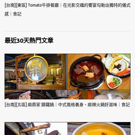
[台南][東區] Tomato牛排餐廳｜在光影交織的饗宴勾勒出獨特的儀式
感｜食記
最近30天熱門文章
[台南][北區] 麻鼎家 鑄鐵鍋｜中式風格養身、麻辣火鍋好滋味｜食記