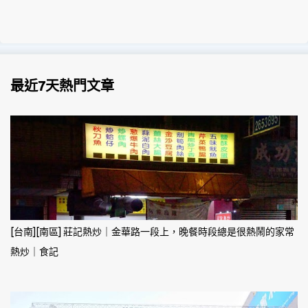
最近7天熱門文章
[台南][南區] 莊記熱炒｜金華路一段上，晚餐時段總是很熱鬧的家常
熱炒｜食記