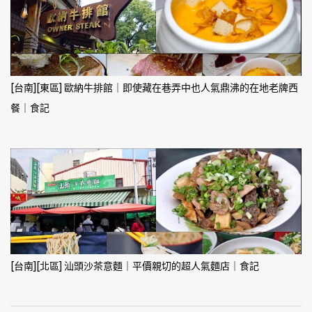
[台南][東區] 歐納牛排館｜即使藏在巷弄中也人氣鼎沸的在地老牌西
餐｜食記
[台南][北區] 汕頭沙茶意麵｜平價親切的超人氣麵店｜食記