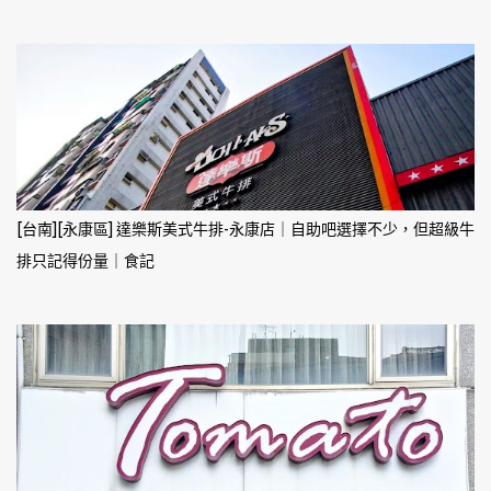
[台南][永康區] 達樂斯美式牛排-永康店｜自助吧選擇不少，但超級牛
排只記得份量｜食記