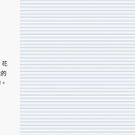
，花
地的
牌。