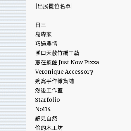
|出展攤位名單|
日三
島森家
巧遇農情
溪口天赦竹編工藝
憲在披薩 Just Now Pizza
Veronique Accessory
婉窩手作雜貨舖
然後工作室
Starfolio
No114
鷸見自然
倫的木工坊