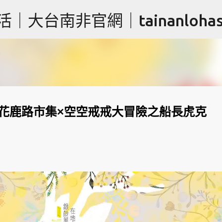
跳到主要內容
台南非官網｜tainanlohas.
幕式-花鹿路市集×空空戒戒大冒險之船長虎克