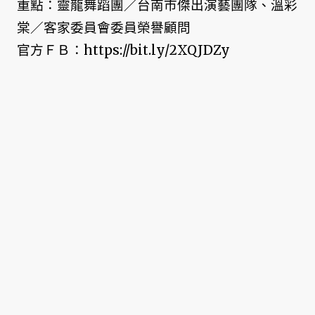
重點：靈龍舞蹈團／台南市傑出演藝團隊、溫彩
棠／客家委員會委員榮譽顧問
官方ＦＢ：https://bit.ly/2XQJDZy