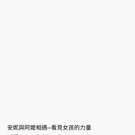
安妮與阿嬤相遇─看見女孩的力量