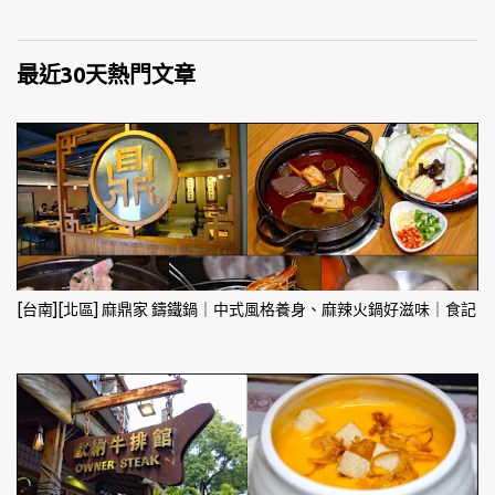
最近30天熱門文章
[台南][北區] 麻鼎家 鑄鐵鍋｜中式風格養身、麻辣火鍋好滋味｜食記