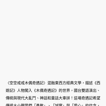
〈空空戒戒木偶奇遇記〉混融東西方經典文學，描述《西
遊記》人物闖入《木偶奇遇記》的世界，國台雙語演出、
傳統與現代大亂鬥、神話和童話大車拼！這場奇遇記希望
傳遞大小觀眾們「勇敢」、「誠實」與「愛心」的信念，