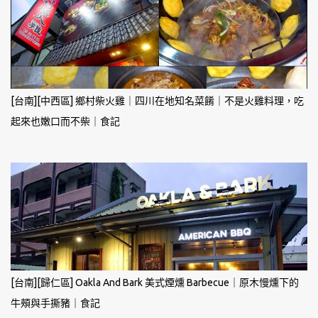
[台南][中西區] 鄉村柴火雞｜四川在地知名菜餚｜不是火雞料理，吃
起來也嫩口而不柴｜食記
[台南][歸仁區] Oakla And Bark 美式煙燻 Barbecue｜原木慢燻下的
牛頰與手撕豬｜食記