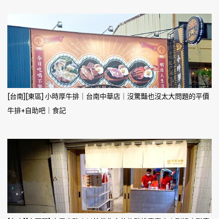
[台南][東區] 小時厚牛排｜台南中華店｜沒驚豔也沒太大問題的平價
牛排+自助吧｜食記