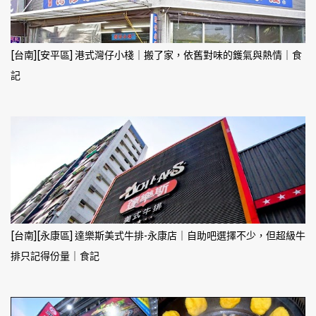
[台南][安平區] 港式灣仔小棧｜搬了家，依舊對味的鑊氣與熱情｜食
記
[台南][永康區] 達樂斯美式牛排-永康店｜自助吧選擇不少，但超級牛
排只記得份量｜食記