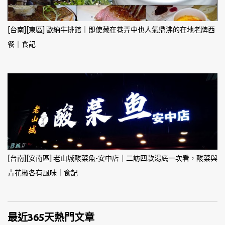
[台南][東區] 歐納牛排館｜即使藏在巷弄中也人氣鼎沸的在地老牌西
餐｜食記
[台南][安南區] 老山城酸菜魚-安中店｜二訪四款湯底一次看，酸菜與
青花椒各有風味｜食記
最近365天熱門文章