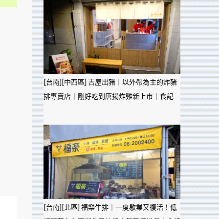
[台南][中西區] 吉屋出豬｜以外帶為主的炸豬
排專賣店｜剛好吃到唐揚炸雞新上市｜食記
[台南][北區] 福樂牛排｜一度歇業又復活！低