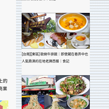
[台南][東區] 歐納牛排館｜即使藏在巷弄中也
人氣鼎沸的在地老牌西餐｜食記
上的
商業