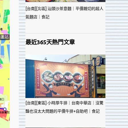
[台南][北區] 汕頭沙茶意麵｜平價親切的超人
氣麵店｜食記
最近365天熱門文章
[台南][東區] 小時厚牛排｜台南中華店｜沒驚
豔也沒太大問題的平價牛排+自助吧｜食記