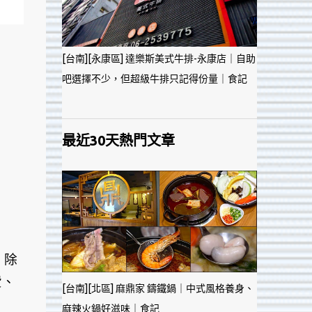
[台南][永康區] 達樂斯美式牛排-永康店｜自助
吧選擇不少，但超級牛排只記得份量｜食記
最近30天熱門文章
，除
費、
[台南][北區] 麻鼎家 鑄鐵鍋｜中式風格養身、
麻辣火鍋好滋味｜食記