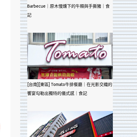
Barbecue｜原木慢燻下的牛頰與手撕豬｜食
記
[台南][東區] Tomato牛排餐廳｜在光影交織的
饗宴勾勒出獨特的儀式感｜食記