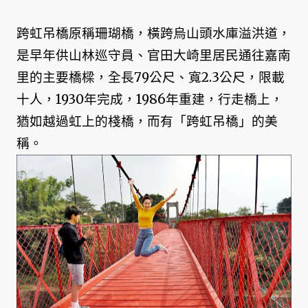
跨虹吊橋原稱珊瑚橋，橫跨烏山頭水庫溢洪道，
是早年供山林巡守員、官田大崎里居民通往嘉南
里的主要橋樑，全長79公尺、寬2.3公尺，限載
十人，1930年完成，1986年重建，行走橋上，
猶如越過虹上的棧橋，而有「跨虹吊橋」的美
稱。