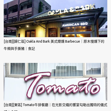
[台南][歸仁區] Oakla And Bark 美式煙燻 Barbecue｜原木慢燻下的
牛頰與手撕豬｜食記
[台南][東區] Tomato牛排餐廳｜在光影交織的饗宴勾勒出獨特的儀式