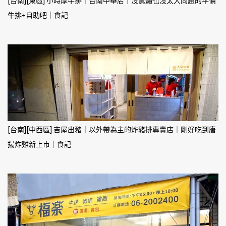
[台南][東區] 小時厚牛排｜台南中華店｜沒驚豔也沒太大問題的平價
牛排+自助吧｜食記
[台南][中西區] 吉屋出豬｜以外帶為主的炸豬排專賣店｜剛好吃到唐
揚炸雞新上市｜食記