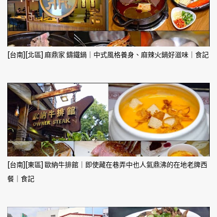
[台南][北區] 麻鼎家 鑄鐵鍋｜中式風格養身、麻辣火鍋好滋味｜食記
[台南][東區] 歐納牛排館｜即使藏在巷弄中也人氣鼎沸的在地老牌西
餐｜食記