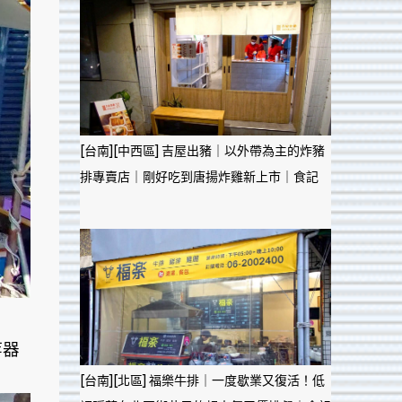
[台南][中西區] 吉屋出豬｜以外帶為主的炸豬
排專賣店｜剛好吃到唐揚炸雞新上市｜食記
等器
[台南][北區] 福樂牛排｜一度歇業又復活！低