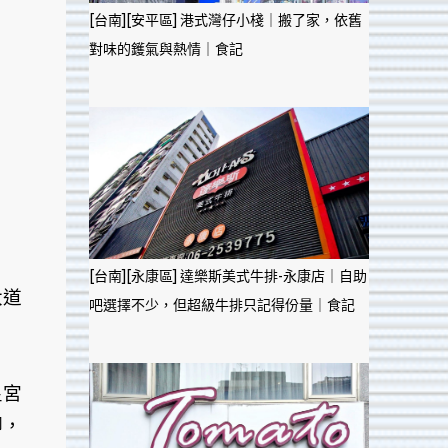
[台南][安平區] 港式灣仔小棧｜搬了家，依舊
對味的鑊氣與熱情｜食記
[台南][永康區] 達樂斯美式牛排-永康店｜自助
大道
吧選擇不少，但超級牛排只記得份量｜食記
皇宮
腳，