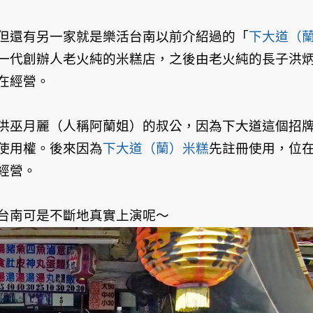
但還有另一家就是樂活台南以前介紹過的「
下大道（
一代創辦人老火純的米糕店，之後由老火純的長子洪
在經營。
洪巫月麗（人稱阿蘭姐）的叔公，因為下大道這個招
使用權。後來因為
下大道（蘭）米糕
先註冊使用，位
經營。
台南可是不斷地真實上演呢～