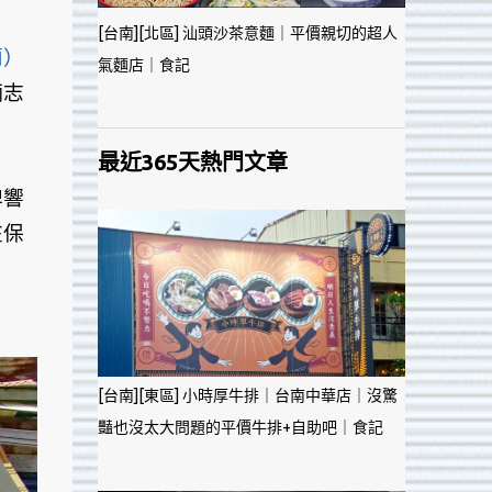
[台南][北區] 汕頭沙茶意麵｜平價親切的超人
蘭）
氣麵店｜食記
炳志
最近365天熱門文章
牌響
在保
[台南][東區] 小時厚牛排｜台南中華店｜沒驚
豔也沒太大問題的平價牛排+自助吧｜食記