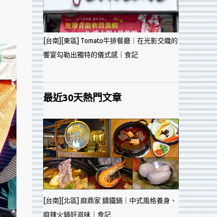
[台南][東區] Tomato牛排餐廳｜在光影交織的
饗宴勾勒出獨特的儀式感｜食記
最近30天熱門文章
[台南][北區] 麻鼎家 鑄鐵鍋｜中式風格養身、
麻辣火鍋好滋味｜食記