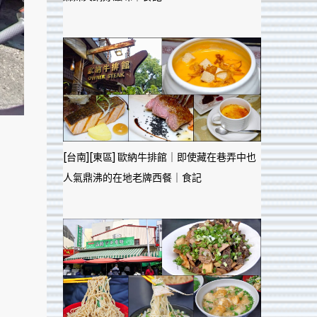
[台南][東區] 歐納牛排館｜即使藏在巷弄中也
人氣鼎沸的在地老牌西餐｜食記