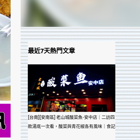
最近7天熱門文章
[台南][安南區] 老山城酸菜魚-安中店｜二訪四
款湯底一次看，酸菜與青花椒各有風味｜食記