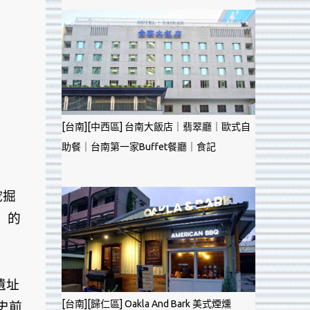
[台南][中西區] 台南大飯店｜翡翠廳｜歐式自
助餐｜台南第一家Buffet餐廳｜食記
挖掘
」的
遺址
[台南][歸仁區] Oakla And Bark 美式煙燻
史前