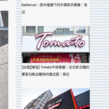
Barbecue｜原木慢燻下的牛頰與手撕豬｜食
記
[台南][東區] Tomato牛排餐廳｜在光影交織的
饗宴勾勒出獨特的儀式感｜食記