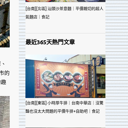
[台南][北區] 汕頭沙茶意麵｜平價親切的超人
氣麵店｜食記
最近365天熱門文章
探、
市的
的趣
[台南][東區] 小時厚牛排｜台南中華店｜沒驚
豔也沒太大問題的平價牛排+自助吧｜食記