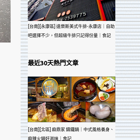
[台南][永康區] 達樂斯美式牛排-永康店｜自助
吧選擇不少，但超級牛排只記得份量｜食記
最近30天熱門文章
[台南][北區] 麻鼎家 鑄鐵鍋｜中式風格養身、
麻辣火鍋好滋味｜食記