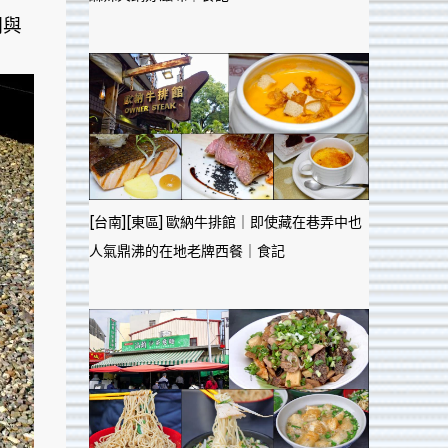
明與
[台南][東區] 歐納牛排館｜即使藏在巷弄中也
人氣鼎沸的在地老牌西餐｜食記