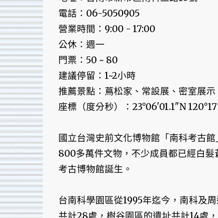
電話：06-5050905
營業時間：9:00 - 17:00
公休：週一
門票：50 ~ 80
建議停留：1~2小時
推薦景點：蔦松家、常設展、密室展示
座標（度分秒）：23°06'01.1"N 120°17'
國立台灣史前文化博物館「南科考古館」，
800多萬件文物，不少成員都已經白
考古博物館誕生。
台南科學園區從1995年迄今，南科及
共計28處，樹谷園區的遺址共計14處