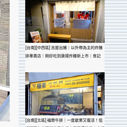
[台南][中西區] 吉屋出豬｜以外帶為主的炸豬
排專賣店｜剛好吃到唐揚炸雞新上市｜食記
[台南][北區] 福樂牛排｜一度歇業又復活！低