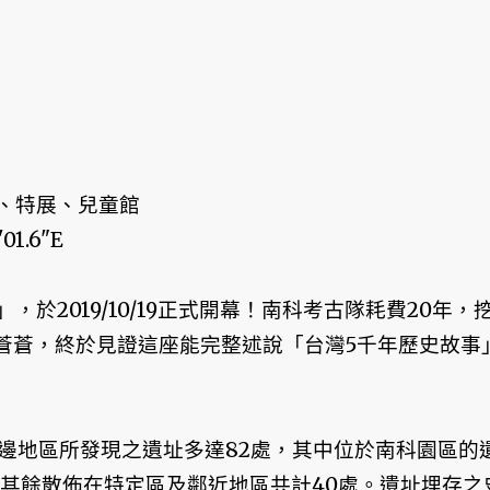
、特展、兒童館
01.6"E
於2019/10/19正式開幕！南科考古隊耗費20年，
髮蒼蒼，終於見證這座能完整述說「台灣5千年歷史故事
周邊地區所發現之遺址多達82處，其中位於南科園區的
，其餘散佈在特定區及鄰近地區共計40處。遺址埋存之