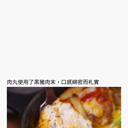
肉丸使用了黑豬肉末，口感綿密而札實