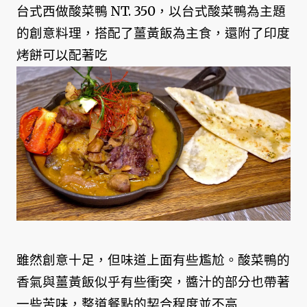
台式西做酸菜鴨 NT. 350，以台式酸菜鴨為主題
的創意料理，搭配了薑黃飯為主食，還附了印度
烤餅可以配著吃
雖然創意十足，但味道上面有些尷尬。酸菜鴨的
香氣與薑黃飯似乎有些衝突，醬汁的部分也帶著
一些苦味，整道餐點的契合程度並不高