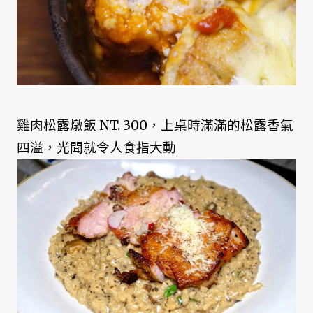
雞肉松露燉飯 NT. 300，上桌時滿滿的松露香氣
四溢，光聞就令人食指大動