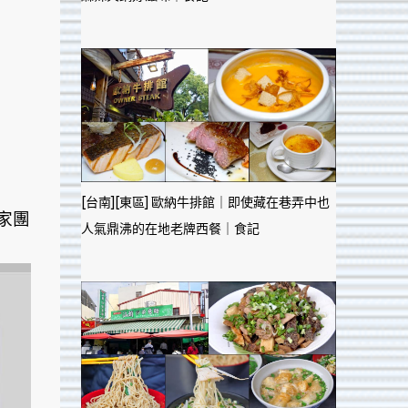
[台南][東區] 歐納牛排館｜即使藏在巷弄中也
家團
人氣鼎沸的在地老牌西餐｜食記