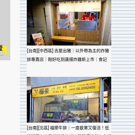
[台南][中西區] 吉屋出豬｜以外帶為主的炸豬
排專賣店｜剛好吃到唐揚炸雞新上市｜食記
[台南][北區] 福樂牛排｜一度歇業又復活！低