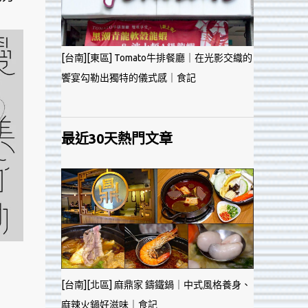
[台南][東區] Tomato牛排餐廳｜在光影交織的
饗宴勾勒出獨特的儀式感｜食記
最近30天熱門文章
[台南][北區] 麻鼎家 鑄鐵鍋｜中式風格養身、
麻辣火鍋好滋味｜食記