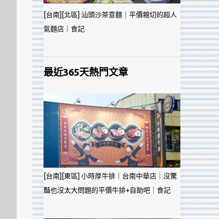
[台南][北區] 汕頭沙茶意麵｜平價親切的超人
氣麵店｜食記
最近365天熱門文章
[台南][東區] 小時厚牛排｜台南中華店｜沒驚
豔也沒太大問題的平價牛排+自助吧｜食記