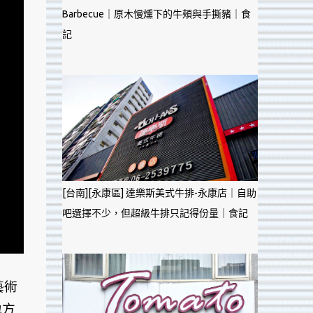
Barbecue｜原木慢燻下的牛頰與手撕豬｜食
記
[台南][永康區] 達樂斯美式牛排-永康店｜自助
吧選擇不少，但超級牛排只記得份量｜食記
藝術
地方