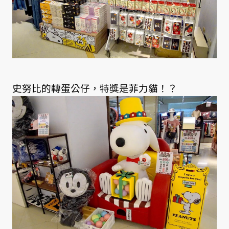
史努比的轉蛋公仔，特獎是菲力貓！？