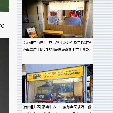
C
[台南][中西區] 吉屋出豬｜以外帶為主的炸豬
排專賣店｜剛好吃到唐揚炸雞新上市｜食記
[台南][北區] 福樂牛排｜一度歇業又復活！低