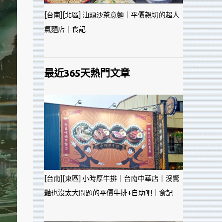
[台南][北區] 汕頭沙茶意麵｜平價親切的超人
氣麵店｜食記
最近365天熱門文章
[台南][東區] 小時厚牛排｜台南中華店｜沒驚
豔也沒太大問題的平價牛排+自助吧｜食記