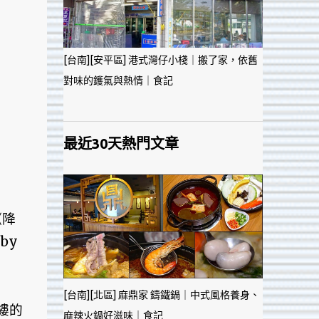
[台南][安平區] 港式灣仔小棧｜搬了家，依舊
對味的鑊氣與熱情｜食記
最近30天熱門文章
《降
by
[台南][北區] 麻鼎家 鑄鐵鍋｜中式風格養身、
縷的
麻辣火鍋好滋味｜食記