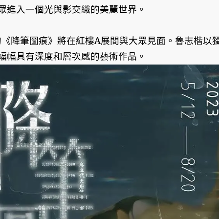
眾進入一個光與影交織的美麗世界。
楷的《降筆圖痕》將在紅樓A展間與大眾見面。魯志楷以
幅幅具有深度和層次感的藝術作品。