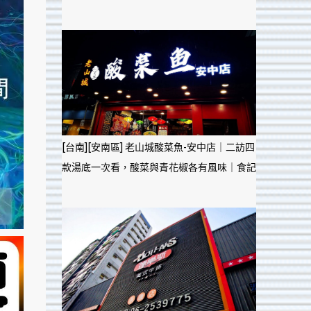
[台南][安南區] 老山城酸菜魚-安中店｜二訪四
款湯底一次看，酸菜與青花椒各有風味｜食記