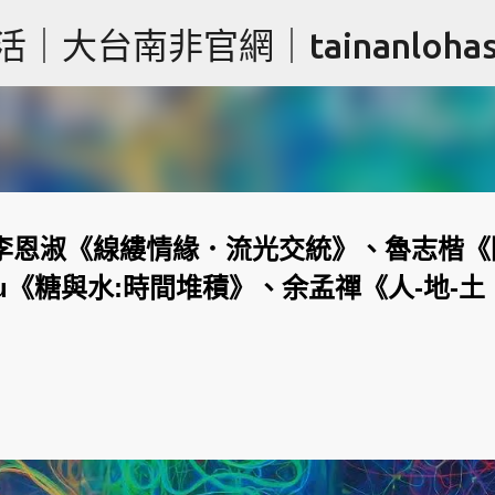
跳到主要內容
台南非官網｜tainanlohas.
：李恩淑《線縷情緣．流光交統》、魯志楷《
nkou《糖與水:時間堆積》、余孟禪《人-地-土