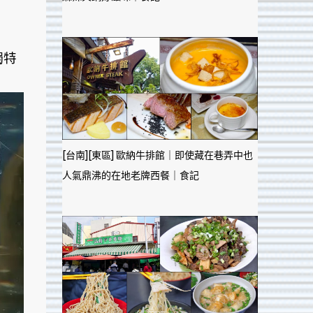
獨特
[台南][東區] 歐納牛排館｜即使藏在巷弄中也
人氣鼎沸的在地老牌西餐｜食記