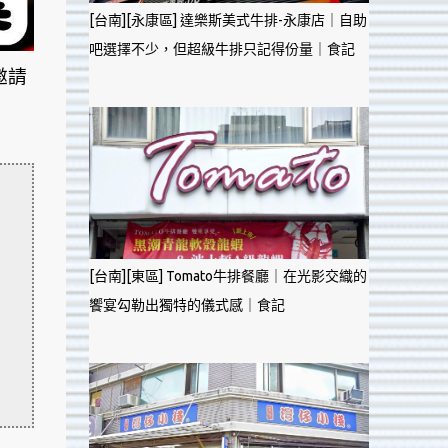
[台南][永康區] 達樂斯美式牛排-永康店｜自助
吧選擇不少，但超級牛排只記得份量｜食記
邀請
[台南][東區] Tomato牛排餐廳｜在光影交織的
饗宴勾勒出獨特的儀式感｜食記