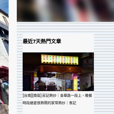
最近7天熱門文章
[台南][南區] 莊記熱炒｜金華路一段上，晚餐
時段總是很熱鬧的家常熱炒｜食記