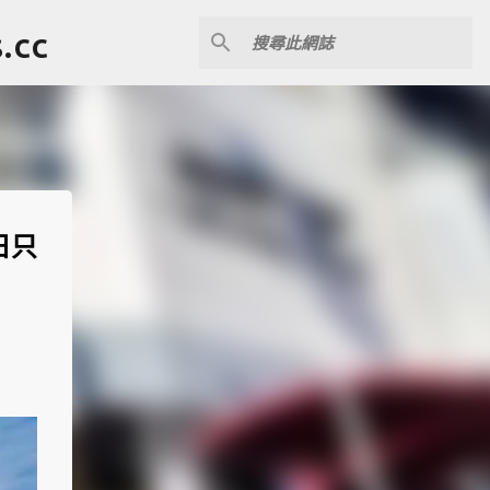
cc
日只