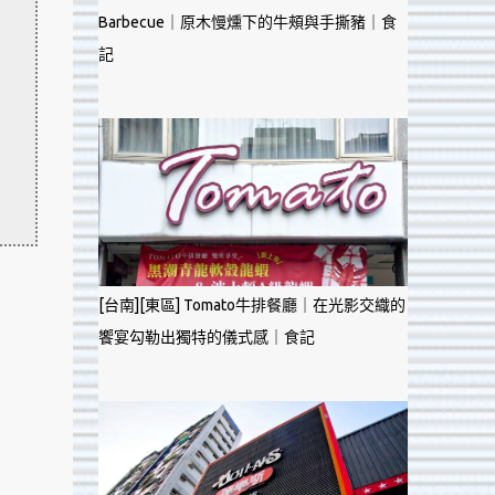
Barbecue｜原木慢燻下的牛頰與手撕豬｜食
記
[台南][東區] Tomato牛排餐廳｜在光影交織的
饗宴勾勒出獨特的儀式感｜食記