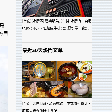
[台南][永康區] 達樂斯美式牛排-永康店｜自助
是
吧選擇不少，但超級牛排只記得份量｜食記
方居
最近30天熱門文章
[台南][北區] 麻鼎家 鑄鐵鍋｜中式風格養身、
麻辣火鍋好滋味｜食記