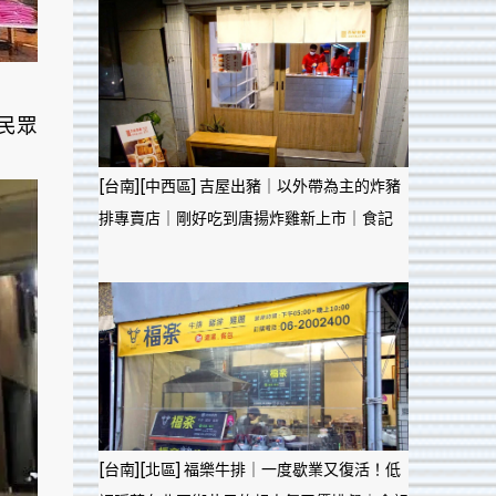
民眾
[台南][中西區] 吉屋出豬｜以外帶為主的炸豬
排專賣店｜剛好吃到唐揚炸雞新上市｜食記
[台南][北區] 福樂牛排｜一度歇業又復活！低