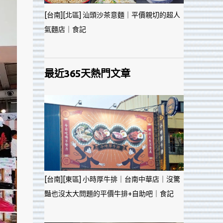
[台南][北區] 汕頭沙茶意麵｜平價親切的超人
氣麵店｜食記
最近365天熱門文章
[台南][東區] 小時厚牛排｜台南中華店｜沒驚
豔也沒太大問題的平價牛排+自助吧｜食記