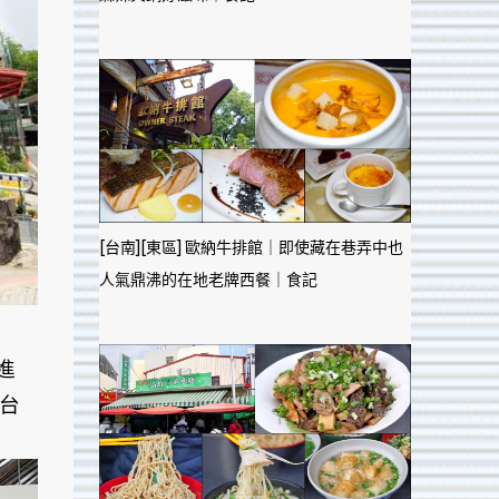
[台南][東區] 歐納牛排館｜即使藏在巷弄中也
人氣鼎沸的在地老牌西餐｜食記
進
台