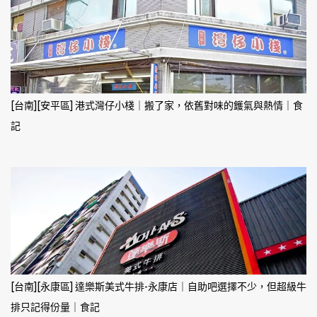
[台南][安平區] 港式灣仔小棧｜搬了家，依舊對味的鑊氣與熱情｜食
記
[台南][永康區] 達樂斯美式牛排-永康店｜自助吧選擇不少，但超級牛
排只記得份量｜食記