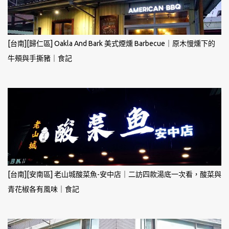
[台南][歸仁區] Oakla And Bark 美式煙燻 Barbecue｜原木慢燻下的
牛頰與手撕豬｜食記
[台南][安南區] 老山城酸菜魚-安中店｜二訪四款湯底一次看，酸菜與
青花椒各有風味｜食記