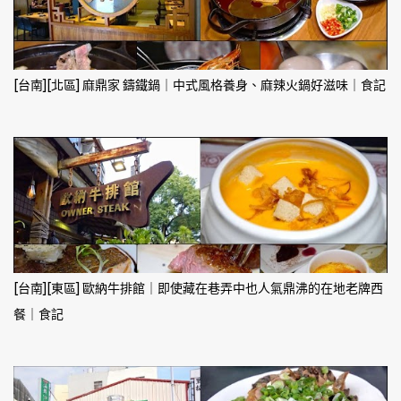
[台南][北區] 麻鼎家 鑄鐵鍋｜中式風格養身、麻辣火鍋好滋味｜食記
[台南][東區] 歐納牛排館｜即使藏在巷弄中也人氣鼎沸的在地老牌西
餐｜食記