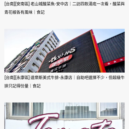
[台南][安南區] 老山城酸菜魚-安中店｜二訪四款湯底一次看，酸菜與
青花椒各有風味｜食記
[台南][永康區] 達樂斯美式牛排-永康店｜自助吧選擇不少，但超級牛
排只記得份量｜食記