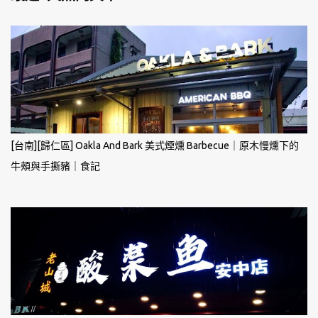
[台南][歸仁區] Oakla And Bark 美式煙燻 Barbecue｜原木慢燻下的
牛頰與手撕豬｜食記