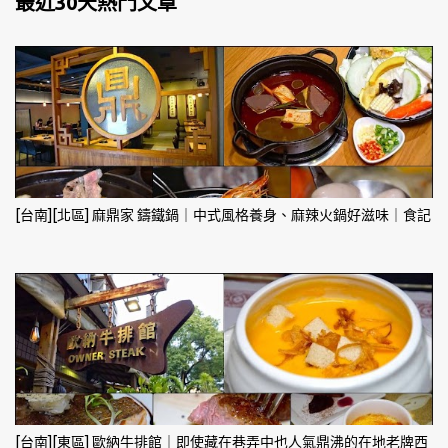
最近30天熱門文章
[台南][北區] 麻鼎家 鑄鐵鍋｜中式風格養身、麻辣火鍋好滋味｜食記
[台南][東區] 歐納牛排館｜即使藏在巷弄中也人氣鼎沸的在地老牌西