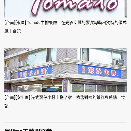
[台南][東區] Tomato牛排餐廳｜在光影交織的饗宴勾勒出獨特的儀式
感｜食記
[台南][安平區] 港式灣仔小棧｜搬了家，依舊對味的鑊氣與熱情｜食
記