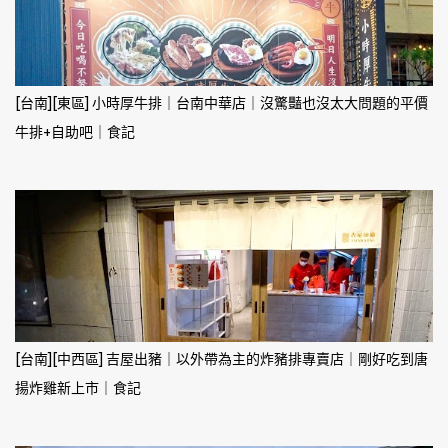
[台南][東區] 小時厚牛排｜台南中華店｜沒驚豔也沒太大問題的平價
牛排+自助吧｜食記
[台南][中西區] 吉屋出豬｜以外帶為主的炸豬排專賣店｜剛好吃到唐
揚炸雞新上市｜食記