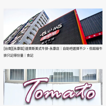
[台南][永康區] 達樂斯美式牛排-永康店｜自助吧選擇不少，但超級牛
排只記得份量｜食記