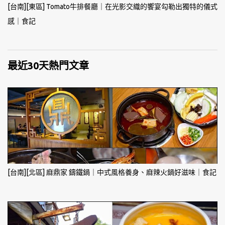
[台南][東區] Tomato牛排餐廳｜在光影交織的饗宴勾勒出獨特的儀式
感｜食記
最近30天熱門文章
[台南][北區] 麻鼎家 鑄鐵鍋｜中式風格養身、麻辣火鍋好滋味｜食記