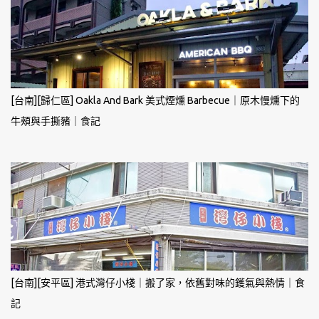
[台南][歸仁區] Oakla And Bark 美式煙燻 Barbecue｜原木慢燻下的
牛頰與手撕豬｜食記
[台南][安平區] 港式灣仔小棧｜搬了家，依舊對味的鑊氣與熱情｜食
記