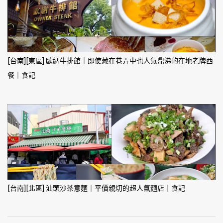
[台南][東區] 歐納牛排館｜即使藏在巷弄中也人氣鼎沸的在地老牌西
餐｜食記
[台南][北區] 汕頭沙茶意麵｜平價親切的超人氣麵店｜食記