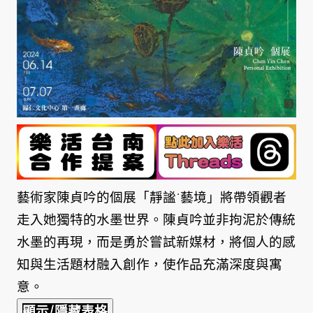
藝術家陳貞吟的個展「靜謐˙藝境」將帶領觀者
走入她獨特的水墨世界。陳貞吟並非拘泥於傳統
水墨的再現，而是勇於嘗試新媒材，將個人的感
知與生活題材融入創作，使作品充滿深度與寓
意。
顯示/隱藏表格