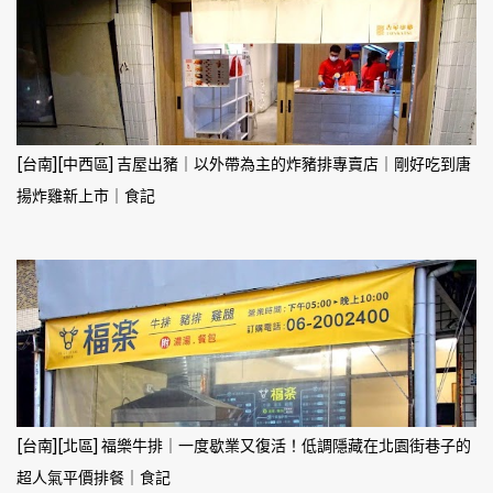
[台南][中西區] 吉屋出豬｜以外帶為主的炸豬排專賣店｜剛好吃到唐
揚炸雞新上市｜食記
[台南][北區] 福樂牛排｜一度歇業又復活！低調隱藏在北園街巷子的
超人氣平價排餐｜食記