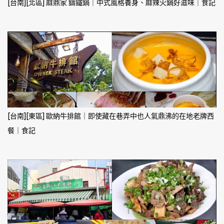
[台南][北區] 麻鼎家 鑄鐵鍋｜中式風格養身、麻辣火鍋好滋味｜食記
[台南][東區] 歐納牛排館｜即使藏在巷弄中也人氣鼎沸的在地老牌西
餐｜食記