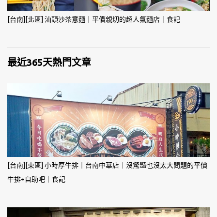
[台南][北區] 汕頭沙茶意麵｜平價親切的超人氣麵店｜食記
最近365天熱門文章
[台南][東區] 小時厚牛排｜台南中華店｜沒驚豔也沒太大問題的平價
牛排+自助吧｜食記