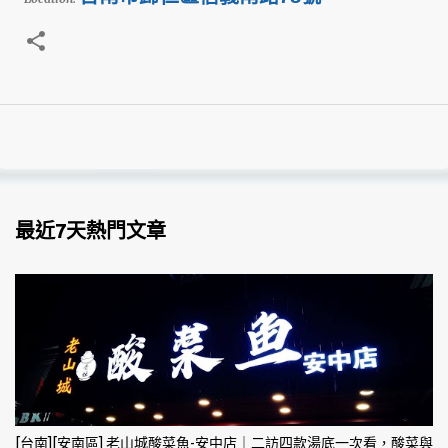
最近7天熱門文章
[台南][安南區] 老山城酸菜魚-安中店｜二訪四款湯底一次看，酸菜與