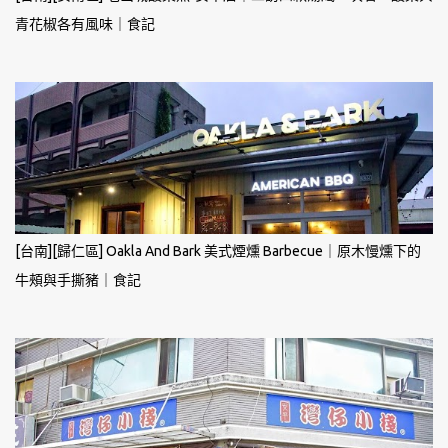
青花椒各有風味｜食記
[台南][歸仁區] Oakla And Bark 美式煙燻 Barbecue｜原木慢燻下的
牛頰與手撕豬｜食記