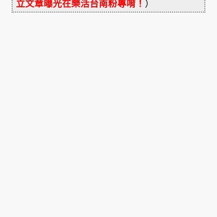
立文章曝光在樂活台南粉專唷！
）