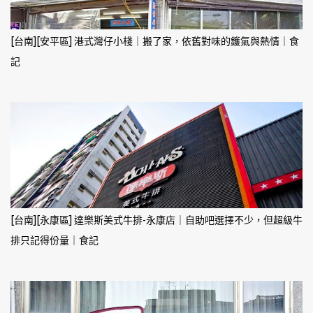
[台南][安平區] 港式灣仔小棧｜搬了家，依舊對味的鑊氣與熱情｜食
記
[台南][永康區] 達樂斯美式牛排-永康店｜自助吧選擇不少，但超級牛
排只記得份量｜食記