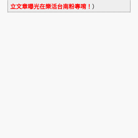
立文章曝光在樂活台南粉專唷！
）