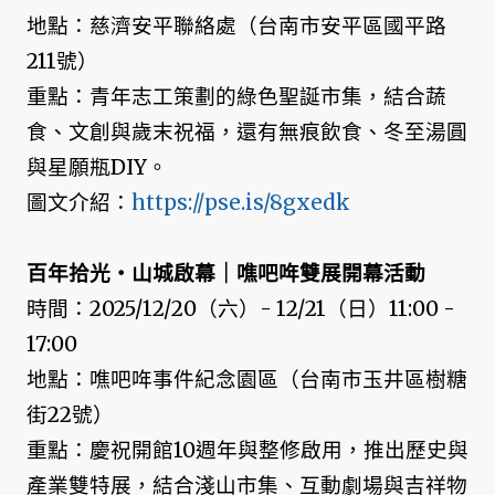
地點：慈濟安平聯絡處（台南市安平區國平路
211號）
重點：青年志工策劃的綠色聖誕市集，結合蔬
食、文創與歲末祝福，還有無痕飲食、冬至湯圓
與星願瓶DIY。
圖文介紹：
https://pse.is/8gxedk
百年拾光‧山城啟幕｜噍吧哖雙展開幕活動
時間：2025/12/20（六）- 12/21（日）11:00 -
17:00
地點：噍吧哖事件紀念園區（台南市玉井區樹糖
街22號）
重點：慶祝開館10週年與整修啟用，推出歷史與
產業雙特展，結合淺山市集、互動劇場與吉祥物