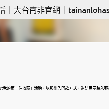
跳到主要內容
台南非官網｜tainanlohas.