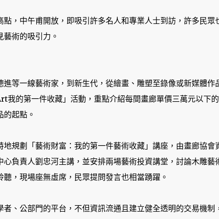
高點，中午甫開放，即吸引許多名人和專業人士到訪，許多民眾
見藝術的吸引力。
德進等一線藝術家，到新生代，從繪畫、雕塑至錄像或新媒體作
t Art我的第一件收藏」活動，重點介紹每間畫廊單價三萬元以下
品的起點。
特地規劃「藝術財富：我的第一件藝術收藏」講座，由畫廊協會
中心負責人劉忠河主講，並安排兩場藝術投資講堂，討論木雕藝
聆聽，現場座無虛席，民眾提問發言也相當踴躍。
學者、公部門的平台，不但資訊流通且建立健全透明的交易機制