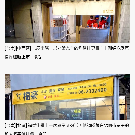
[台南][中西區] 吉屋出豬｜以外帶為主的炸豬排專賣店｜剛好吃到唐
揚炸雞新上市｜食記
[台南][北區] 福樂牛排｜一度歇業又復活！低調隱藏在北園街巷子的
超人氣平價排餐｜食記