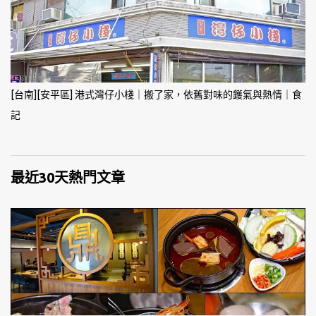
[台南][安平區] 港式灣仔小棧｜搬了家，依舊對味的鑊氣與熱情｜食
記
最近30天熱門文章