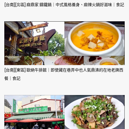
[台南][北區] 麻鼎家 鑄鐵鍋｜中式風格養身、麻辣火鍋好滋味｜食記
[台南][東區] 歐納牛排館｜即使藏在巷弄中也人氣鼎沸的在地老牌西
餐｜食記