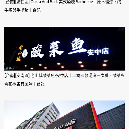
[台南][歸仁區] Oakla And Bark 美式煙燻 Barbecue｜原木慢燻下的
牛頰與手撕豬｜食記
[台南][安南區] 老山城酸菜魚-安中店｜二訪四款湯底一次看，酸菜與
青花椒各有風味｜食記