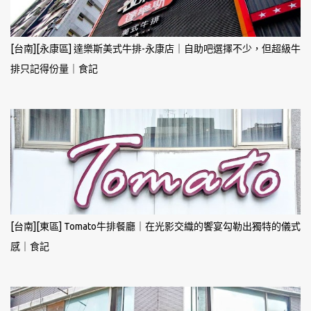
[台南][永康區] 達樂斯美式牛排-永康店｜自助吧選擇不少，但超級牛
排只記得份量｜食記
[台南][東區] Tomato牛排餐廳｜在光影交織的饗宴勾勒出獨特的儀式
感｜食記