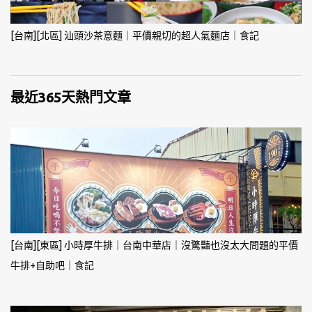
[台南][北區] 汕頭沙茶意麵｜平價親切的超人氣麵店｜食記
最近365天熱門文章
[台南][東區] 小時厚牛排｜台南中華店｜沒驚豔也沒太大問題的平價
牛排+自助吧｜食記