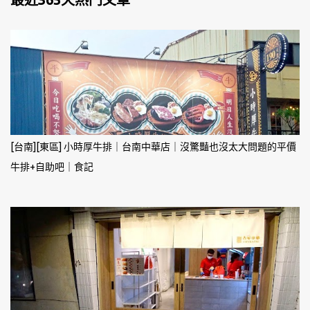
[台南][東區] 小時厚牛排｜台南中華店｜沒驚豔也沒太大問題的平價
牛排+自助吧｜食記