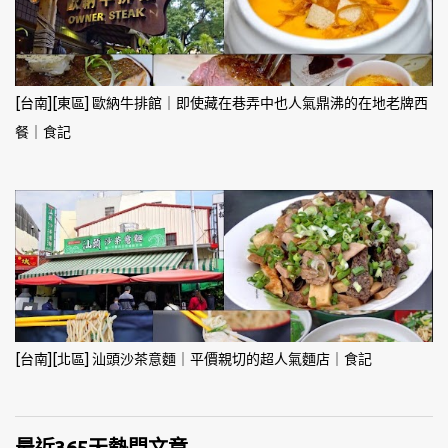
[台南][東區] 歐納牛排館｜即使藏在巷弄中也人氣鼎沸的在地老牌西
餐｜食記
[台南][北區] 汕頭沙茶意麵｜平價親切的超人氣麵店｜食記
最近365天熱門文章