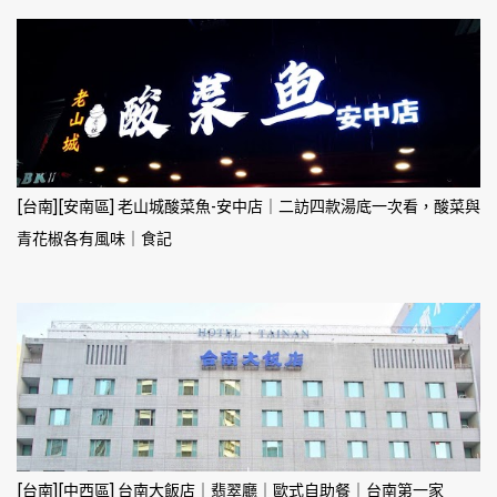
[台南][安南區] 老山城酸菜魚-安中店｜二訪四款湯底一次看，酸菜與
青花椒各有風味｜食記
[台南][中西區] 台南大飯店｜翡翠廳｜歐式自助餐｜台南第一家