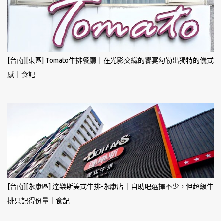
[台南][東區] Tomato牛排餐廳｜在光影交織的饗宴勾勒出獨特的儀式
感｜食記
[台南][永康區] 達樂斯美式牛排-永康店｜自助吧選擇不少，但超級牛
排只記得份量｜食記