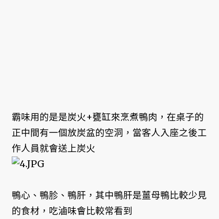
霸味用的是是炭火+甕缸來烹煮鴨肉，在桌子的
正中間有一個放炭盆的空洞，當客人入座之後工
作人員就會送上炭火
鴨心、鴨胗、鴨肝，其中鴨肝是薑母鴨比較少見
的食材，吃滷味會比較常看到