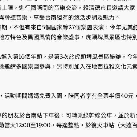
番上陣，進行國際間的音樂交流。賴清德市長邀請大家
與聆聽音樂，享受台南獨有的悠活步調及魅力。
期，不但有來自5個國家等27個樂團表演，今年尤其
地方特色及異國風情的音樂盛事，虎頭埤風景區也特
已邁入第16個年頭，是第3次於虎頭埤風景區舉辦。今
除邀請多國樂團參與，另特別加入在地西拉雅文化元
，活動期間媽媽免費入園，陪同者享有全票半價40元
車的朋友於台南站下車後，可轉乘綠幹線公車，並於新
天12:00至19:00，每逢整點，於後火車站（大遠