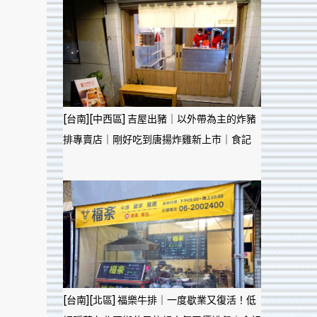
[台南][中西區] 吉屋出豬｜以外帶為主的炸豬
排專賣店｜剛好吃到唐揚炸雞新上市｜食記
[台南][北區] 福樂牛排｜一度歇業又復活！低