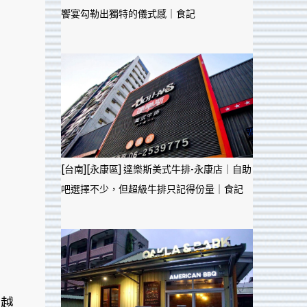
饗宴勾勒出獨特的儀式感｜食記
[台南][永康區] 達樂斯美式牛排-永康店｜自助
吧選擇不少，但超級牛排只記得份量｜食記
、越