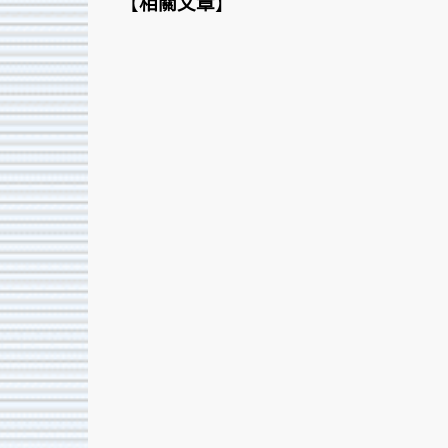
【
相關文章
】