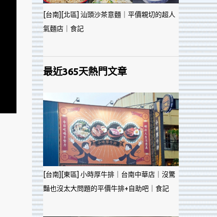
[台南][北區] 汕頭沙茶意麵｜平價親切的超人
氣麵店｜食記
最近365天熱門文章
[台南][東區] 小時厚牛排｜台南中華店｜沒驚
豔也沒太大問題的平價牛排+自助吧｜食記