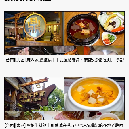
[台南][北區] 麻鼎家 鑄鐵鍋｜中式風格養身、麻辣火鍋好滋味｜食記
[台南][東區] 歐納牛排館｜即使藏在巷弄中也人氣鼎沸的在地老牌西