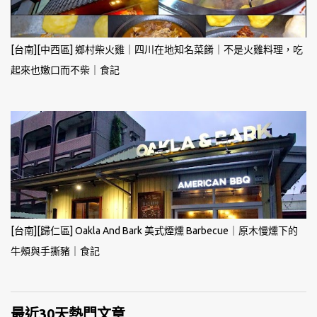
[台南][中西區] 鄉村柴火雞｜四川在地知名菜餚｜不是火雞料理，吃
起來也嫩口而不柴｜食記
[台南][歸仁區] Oakla And Bark 美式煙燻 Barbecue｜原木慢燻下的
牛頰與手撕豬｜食記
最近30天熱門文章