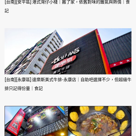
[台南][安平區] 港式灣仔小棧｜搬了家，依舊對味的鑊氣與熱情｜食
記
[台南][永康區] 達樂斯美式牛排-永康店｜自助吧選擇不少，但超級牛
排只記得份量｜食記