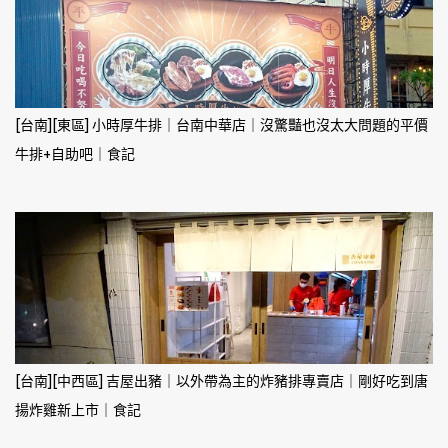
[台南][東區] 小時厚牛排｜台南中華店｜沒驚豔也沒太大問題的平價
牛排+自助吧｜食記
[台南][中西區] 吉屋出豬｜以外帶為主的炸豬排專賣店｜剛好吃到唐
揚炸雞新上市｜食記