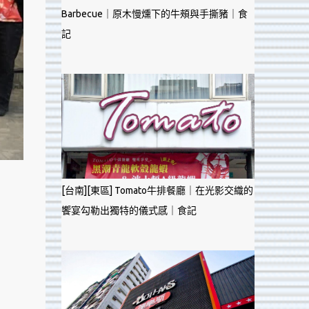
Barbecue｜原木慢燻下的牛頰與手撕豬｜食
記
[台南][東區] Tomato牛排餐廳｜在光影交織的
饗宴勾勒出獨特的儀式感｜食記