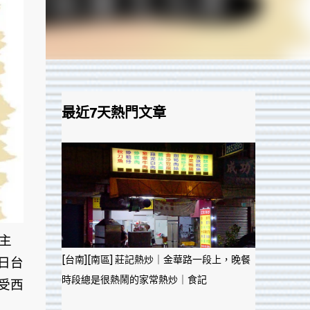
最近7天熱門文章
主
[台南][南區] 莊記熱炒｜金華路一段上，晚餐
日台
時段總是很熱鬧的家常熱炒｜食記
受西