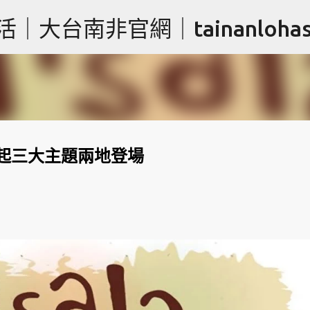
跳到主要內容
台南非官網｜tainanlohas.
2/3起三大主題兩地登場