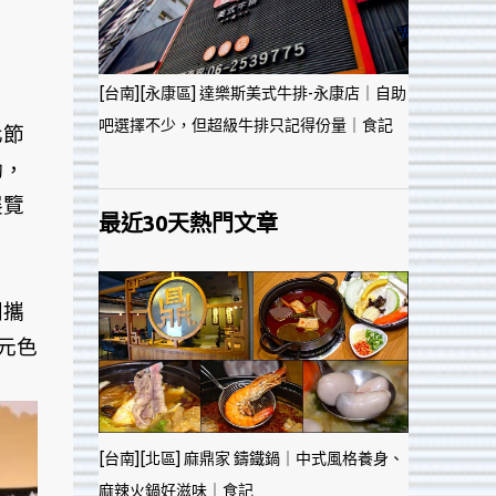
[台南][永康區] 達樂斯美式牛排-永康店｜自助
吧選擇不少，但超級牛排只記得份量｜食記
化節
勵，
展覽
最近30天熱門文章
同攜
元色
[台南][北區] 麻鼎家 鑄鐵鍋｜中式風格養身、
麻辣火鍋好滋味｜食記