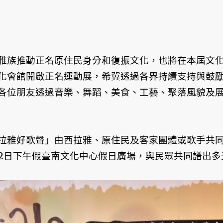
雅族推動正名原住民身分和復振文化，也將在本屆文
化會館開啟正名運動展，希冀透過各界持續支持與鼓
各位朋友透過音樂、舞蹈、美食、工藝、聚落風貌及
拉雅好歌聲」由西拉雅、原住民及客家團體或歌手共
月2日下午假臺南文化中心假日廣場，與民眾共同譜出多