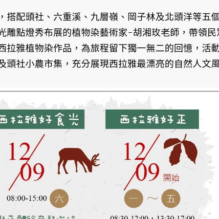
，搭配頭社、六重溪、九層嶺、岡子林及北頭洋等五
光雕點燈秀布展的植物染藝術家-胡湘玫老師，帶領民
西拉雅植物染作品，為旅程留下獨一無二的回憶，活
及頭社小農市集，充分展現西拉雅最漂亮的自然人文