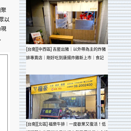
個聚
眾以
動現
風
[台南][中西區] 吉屋出豬｜以外帶為主的炸豬
排專賣店｜剛好吃到唐揚炸雞新上市｜食記
[台南][北區] 福樂牛排｜一度歇業又復活！低