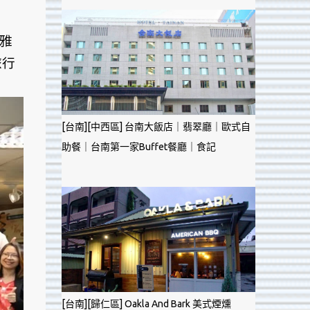
拉雅
旅行
[台南][中西區] 台南大飯店｜翡翠廳｜歐式自
助餐｜台南第一家Buffet餐廳｜食記
[台南][歸仁區] Oakla And Bark 美式煙燻