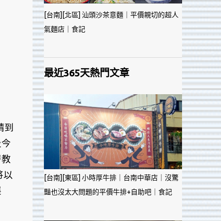
[台南][北區] 汕頭沙茶意麵｜平價親切的超人
氣麵店｜食記
最近365天熱門文章
請到
及今
層教
將以
[台南][東區] 小時厚牛排｜台南中華店｜沒驚
展
豔也沒太大問題的平價牛排+自助吧｜食記