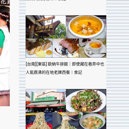
[台南][東區] 歐納牛排館｜即使藏在巷弄中也
人氣鼎沸的在地老牌西餐｜食記