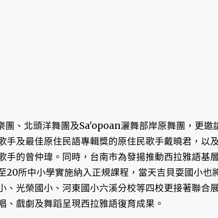
樂團、北頭洋舞團及Saʹopoan灑舞部岸原舞團，更邀
歌手及最佳原住民語專輯獎的原住民歌手戴曉君，以
歌手的曾仲瑋。同時，台南市為發揚推動西拉雅語基
至20所中小學實施納入正規課程，當天吉貝耍國小也
小、光榮國小、河東國小六溪分校等四校更接著聯合
唱、戲劇及舞蹈呈現西拉雅語復育成果。