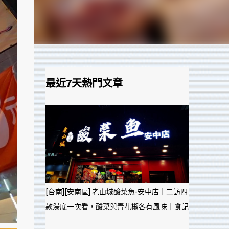
最近7天熱門文章
[台南][安南區] 老山城酸菜魚-安中店｜二訪四
款湯底一次看，酸菜與青花椒各有風味｜食記