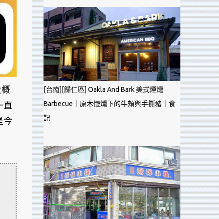
大概
[台南][歸仁區] Oakla And Bark 美式煙燻
Barbecue｜原木慢燻下的牛頰與手撕豬｜食
一直
記
是今