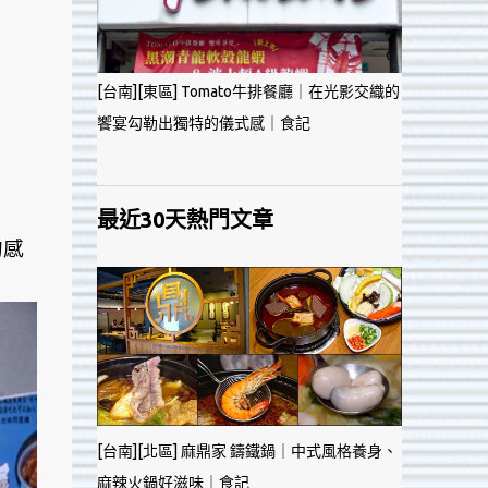
[台南][東區] Tomato牛排餐廳｜在光影交織的
饗宴勾勒出獨特的儀式感｜食記
最近30天熱門文章
的感
[台南][北區] 麻鼎家 鑄鐵鍋｜中式風格養身、
麻辣火鍋好滋味｜食記