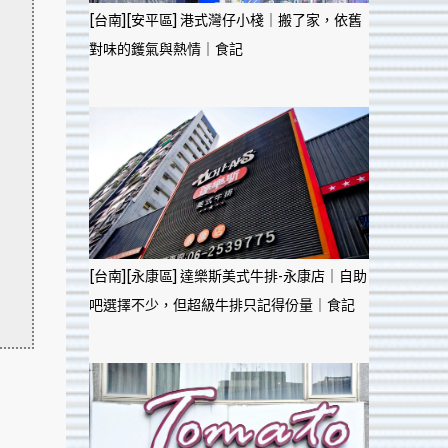
[台南][安平區] 港式灣仔小棧｜搬了家，依舊
對味的鑊氣與熱情｜食記
[台南][永康區] 達樂斯美式牛排-永康店｜自助
吧選擇不少，但超級牛排只記得份量｜食記