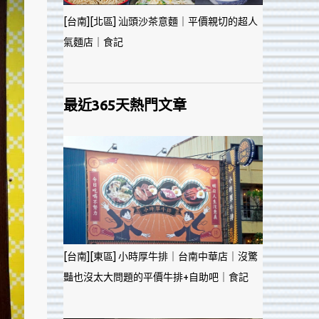
[台南][北區] 汕頭沙茶意麵｜平價親切的超人
氣麵店｜食記
最近365天熱門文章
[台南][東區] 小時厚牛排｜台南中華店｜沒驚
豔也沒太大問題的平價牛排+自助吧｜食記