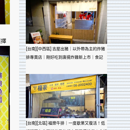
選擇
[台南][中西區] 吉屋出豬｜以外帶為主的炸豬
排專賣店｜剛好吃到唐揚炸雞新上市｜食記
[台南][北區] 福樂牛排｜一度歇業又復活！低