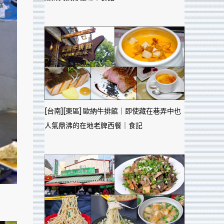
[台南][東區] 歐納牛排館｜即使藏在巷弄中也
人氣鼎沸的在地老牌西餐｜食記